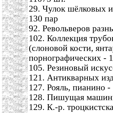
29. Чулок шёлковых 
130 пар
92. Револьверов разны
102. Коллекция труб
(слоновой кости, янта
порнографических - 
105. Резиновый искус
121. Антикварных изд
127. Рояль, пианино -
128. Пишущая машинк
129. К.-р. троцкистск