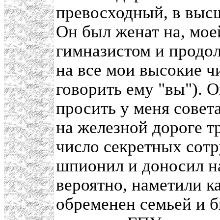
превосходный, в выс
Он был женат на, мое
гимназистом и продол
на все мои высокие ч
говорить ему "вы"). 
просить у меня сове
на железной дороге т
число секретных сотр
шпионил и доносил на
вероятно, наметили к
обременен семьей и б