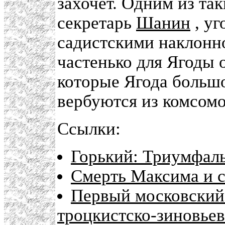
захочет. Одним из так
секретарь
Шанин
, уг
садистскими наклонн
частенько для Ягоды 
которые Ягода большо
вербуются из комсомо
Ссылки:
Горький: Триумфаль
Смерть Максима и с
Первый московский
троцкистско-зиновьев