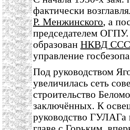
фактически возглавля
Р. Менжинского
, а по
председателем ОГПУ. 
образован
НКВД ССС
управление госбезопа
Под руководством Яг
увеличилась сеть сов
строительство Беломо
заключённых. К осве
руководство ГУЛАГа 
главе с Горьким, впе