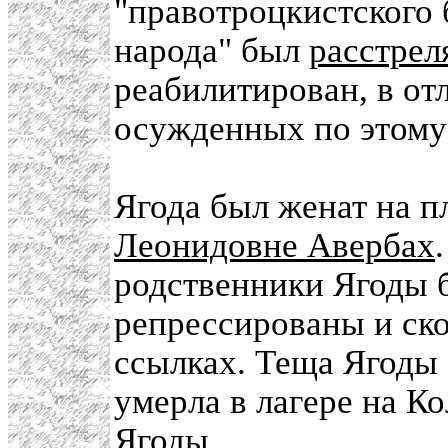
"правотроцкистского б
народа" был
расстрел
реабилитирован, в от
осужденных по этому 
Ягода был женат на 
Леонидовне Авербах
родственники Ягоды 
репрессированы и ско
ссылках. Теща Ягоды 
умерла в лагере на К
Ягоды.