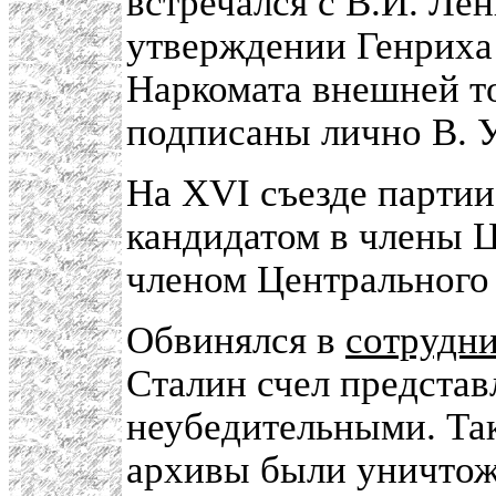
встречался с В.И. Ле
утверждении Генриха
Наркомата внешней т
подписаны лично В.
На XVI съезде партии
кандидатом в члены Ц
членом Центрального
Обвинялся в
сотрудни
Сталин счел предста
неубедительными. Так
архивы были уничтож