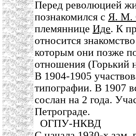
Перед революцией ж
познакомился с
Я. М.
племяннице
Иде
. К 
относится знакомств
которым они позже п
отношения (Горький н
В 1904-1905 участвов
типографии. В 1907 в
сослан на 2 года. Уч
Петрограде.
ОГПУ-НКВД
С начала 1930-х зам.