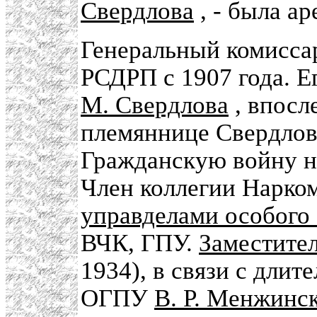
Свердлова
, - была а
Генеральный комиссар
РСДРП с 1907 года. Е
М. Свердлова
, впосл
племяннице Свердлова
Гражданскую войну н
Член коллегии Нарком
управделами особого
ВЧК, ГПУ.
Заместите
1934), в связи с дли
ОГПУ
В. Р. Менжинс