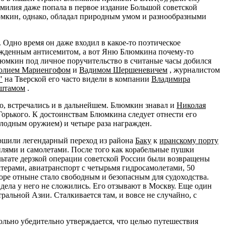
амилия даже попала в первое издание Большой советской
люмкин, однако, обладал природным умом и разнообразными
 Одно время он даже входил в какое-то поэтическое
ежденным антисемитом, а вот Яню Блюмкина почему-то
Блюмкин под личное поручительство в считаные часы добился
олием Мариенгофом
и
Вадимом Шершеневичем
, журналистом
"
на Тверской его часто видели в компании
Владимира
штамом
.
но, встречались и в дальнейшем. Блюмкин знавал и
Николая
Горького. К достоинствам Блюмкина следует отнести его
олодным оружием) и четыре раза награжден.
ршили легендарный переход из района
Баку
к
иранскому порту
лями и самолетами. После того как корабельные пушки
льтате дерзкой операции советской России были возвращены
терами, авиатранспорт с четырьмя гидросамолетами, 50
оре отныне стало свободным и безопасным для судоходства.
, дела у него не сложились. Его отзывают в Москву. Еще один
альной Азии. Сталкивается там, и вовсе не случайно, с
ольно убедительно утверждается, что целью путешествия