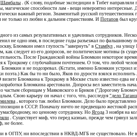
ы
Шамбалы
. (К слову, подобные экспедиции в Тибет направляли
, магические способности лам - вещи невероятно интересные. Д
тегически важный регион. Знаменитый русский путешественник 
не только из любви к дальним странствиям. И
Потапов
был круп
ного из самых результативных и удачливых сотрудников. Неско
енил не одно имя, в последние годы разъезжал по фальшивому 
Москву, Блюмкин имел глупость "завернуть" в
Стамбул
, на улицу
как следует из его допросов, не политические мотивы (в сущес
нательность. После Гражданской войны Блюмкин некоторое время
я к Троцкому с глубочайшим почтением. О том, что любой челов
 Блюмкин и не подозревал. (Кстати, именно Блюмкин устроил и
и поэта.) Как бы то ни было, Яков по дурости взялся исполнить
визите Блюмкина к Троцкому в Москве стало известно едва не 
 разработки Блюмкина арестовали. Допросы вел заместитель на
и по частым сборищам у Маяковского и Бриков ("Дорогому Блюмоч
лым. Свою карьеру он начал с того, что, расследуя
"дело Таганц
умилева
, которого так любил Блюмкин. Дело было представлено
ппозиции в СССР. Поначалу ничто не предвещало жестокой расп
умасбродному, но ценному сотруднику. Но
Ягода
3 ноября на к
ляли
. Существует миф, что перед казнью, прежде чем грянул з
, не более.
 ни в ОГПУ, ни впоследствии в НКВД-МГБ не существовало. Не в