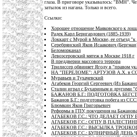
глаза. В приговоре указывалось: "ВМН". Ч
затылок из нагана. Только и всего.
Ссылки:
Хорошее отношение Маяковского к лоша
Радек Карл Бернгардович (1885-1939)
Локкарт с Мурой в Москве, ее отъезд "к
Серебрянский Яков Исаакович (Бергман
Беломорканал
Левоэсеровский мятеж в Москве 1918 г
В преддверии массового террора
Трилиссер обвиняет Ягоду в "правом ук
НА "ПЕРЕЛОМЕ": АРТУЗОВ А.Х. в С
Муравьев и Тухачевский
Агабеков Георгий Сергеевич (Из Бажано
Сталин играл с Бухариным и другими "
БАЖАНОВ Б.Г.: ПОДГОТОВКА БЕГС
Бажанов Б.Г.: подготовка побега из ССС
Блюмкин Яков Григорьевич
Реформы в ГПУ, покушения на Бажанова
АГАБЕКОВ Г.С.: ЧТО ДЕЛАЕТ ОГП
АГАБЕКОВ Г.С.: ОГПУ В ПАЛЕСТИН
АГАБЕКОВ Г.С.: ВЫСЫЛКА ТРОЦКО
АГАБЕКОВ Г.С.: БУДНИЧНЫЙ ДЕНЬ Ч