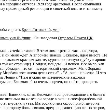
 в середине октября 1929 года арестован. После окончания
елу пролетарской революции и советской власти и за измену
тобы сорвать
Брест-Литовский, мир
.
Эммануил Лифшиц
. Он заведовал
Отделом Печати ЦК
, - я тебя оставлю. В этом доме третий этаж - квартира,
, и он меня ждет. А впрочем, знаешь, Бажанов, идем вместе. Не
 в шелковом красном халате, курить восточную трубку в аршин
а той же странице). Пойдем, пойдем". Я пошел. Все было, как
был убежден, что он - исторический персонаж. Мы с Зорким
 Мирбаха посвящена целая стена". - "А, очень приятно. И что
та из Ленина: "Нам нужны не истерические выходки
ыдумали; Блюмкин был очень огорчен, но пойти проверить
исывает Блюмкин: когда Блюмкин и сопровождавшие его были в
ис штанами на железной ограде в очень некомфортабельной
в грузовик и увез. Матросик очень скоро погиб где-то на
 на сторону большевиков, предав организацию левых эсеров,