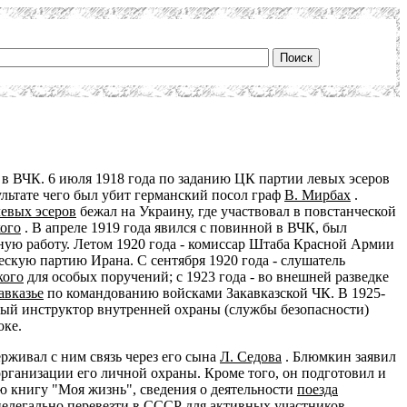
л в ВЧК. 6 июля 1918 года по заданию ЦК партии левых эсеров
ультате чего был убит германский посол граф
В. Мирбах
.
евых эсеров
бежал на Украину, где участвовал в повстанческой
ого
. В апреле 1919 года явился с повинной в ВЧК, был
ую работу. Летом 1920 года - комиссар Штаба Красной Армии
ескую партию Ирана. С сентября 1920 года - слушатель
кого
для особых поручений; с 1923 года - во внешней разведке
авказье
по командованию войсками Закавказской ЧК. В 1925-
вный инструктор внутренней охраны (службы безопасности)
оке.
ерживал с ним связь через его сына
Л. Седова
. Блюмкин заявил
 организации его личной охраны. Кроме того, он подготовил и
ю книгу "Моя жизнь", сведения о деятельности
поезда
нелегально перевезти в СССР для активных участников