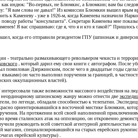
как индюк: "Во-первых, не Блюмкис, а Блюмкин; вам бы следов
лу: "Я вам слова не давал!" Из комиссии Блюмкин вышел ярым в
ить к Каменеву - уже в 1926-м, когда Каменева назначили Нар
о поводу работы "консультанта". Секретари Каменева мне пока
енев! Я вас спрашиваю: где я, что я и кто я такой?" Пришлось от
ашел, когда его отправили резидентом ГПУ (шпионаж и диверси
- театрально размахивающего револьвером чекиста и террориста
овского
, который дарил ему свои книги с автографом. После у
ыл помилован Дзержинским, после чего в двадцатые годы сдела
 языками) он часто выполнял поручения за границей, в частнос
нских оккупационных властей).
нтересовали также возможности массового воздействия на люд
е неординарному шпионскому жанру можно отнести две
экспеди
ели, по легенде, обладали способностью к телепатии. Экспеди
асно ориентировавшийся в восточной мистике Блюмкин, которы
оручения. На протяжении всей своей наполненной приключения
а, во время сталинских атак на оппозицию, он откровенно демон
оручили руководить всей советской агентурной деятельностью н
й магазин, специализировавшийся на старых еврейских рукопи
очагах еврейской культуры) .