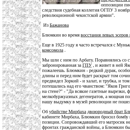
оппозиции пис
следствия судебная коллегия ОГПУ 3 ноябр
революционной чекистской армии".
Из
Бажанова
Блюмкин во время
восстания левых эсеров 
Еще в 1925 году я часто встречался с Мунь
комсомола
.
Мы шли с ним по Арбату. Поравнялись со ст
забронированная за
ГПУ
, и живет в ней Як
пожалеешь. Блюмкин - редкий дурак, особой
длины и перед ним будет раскрыт том сочин
предвидел Зоркий - и халат, и трубка, и 
потешались над его чванством: "Яков Григо
на стене?" - "Да всякие газетные вырезки,
мелкобуржуазных дегенератов, а мощная по
нашу выдумку в музей революции не поше
Об
убийстве Мирбаха
двоюродный брат Б
кабинете Мирбаха, Блюмкин бросил бомбу 
позиции. Сопровождавший его матросик не 
фронтах гражданской войны, а Блюмкин был