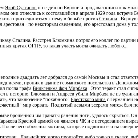
нем
Якоб Султанов
он ездил по Европе и продавал книги как можн
мом они отнеслись к состоявшейся в апреле 1929 года встрече 
кина присоединиться к нему в борьбе против
Сталина
. Вернув
л арестован - по некоторым сведениям, его арестовали дома у т
казу Сталина. Расстрел Блюмкина потряс его коллег по партии и
ных кругах ОГПУ, то такая участь могла ожидать любого...
неполные двадцать лет добрался до самой Москвы и стал ответ
подписями, проник в здание германского посольства в Денежном 
бил посла графа
Вильгельма фон Мирбаха
. Этот теракт стал сиг
ел в историю. Блюмкин и Андреев убили Мирбаха не из хулиган
зать, что заключение "похабного"
Брестского мира
с Германией н
лосчастный" мир сорвать. Поднятый левыми эсерами мятеж был по
ыве брошенной им гранаты ранения ноги, удалось скрыться. Он 
арькова Красной армией он явился в ЧК и с негодованием вырази
 После чего объяснил мотивы, которые подвигли его на соверше
тирован
. Дальнейшее могло произойти либо только в сказке, ли