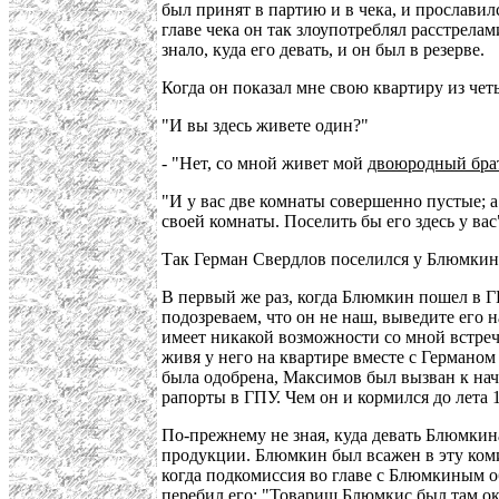
был принят в партию и в чека, и прослави
главе чека он так злоупотреблял расстрел
знало, куда его девать, и он был в резерве.
Когда он показал мне свою квартиру из чет
"И вы здесь живете один?"
- "Нет, со мной живет мой
двоюродный бра
"И у вас две комнаты совершенно пустые; 
своей комнаты. Поселить бы его здесь у вас
Так Герман Свердлов поселился у Блюмкин
В первый же раз, когда Блюмкин пошел в Г
подозреваем, что он не наш, выведите его н
имеет никакой возможности со мной встреч
живя у него на квартире вместе с Германом
была одобрена, Максимов был вызван к на
рапорты в ГПУ. Чем он и кормился до лета 1
По-прежнему не зная, куда девать Блюмкин
продукции. Блюмкин был всажен в эту ком
когда подкомиссия во главе с Блюмкиным о
перебил его: "Товарищ Блюмкис был там ок