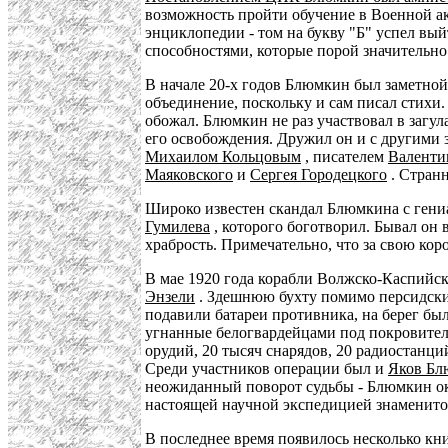
возможность пройти обучение в Военной 
энциклопедии - том на букву "Б" успел вы
способностями, которые порой значительно
В начале 20-х годов Блюмкин был заметной
объединение, поскольку и сам писал стихи.
обожал. Блюмкин не раз участвовал в загу
его освобождения. Дружил он и с другими
Михаилом Кольцовым
, писателем
Валенти
Маяковского
и
Сергея Городецкого
. Стран
Широко известен скандал Блюмкина с гениал
Гумилева
, которого боготворил. Бывал он
храбрость. Примечательно, что за свою кор
В мае 1920 года корабли Волжско-Каспийс
Энзели
. Здешнюю бухту помимо персидских
подавили батареи противника, на берег б
угнанные белогвардейцами под покровитель
орудий, 20 тысяч снарядов, 20 радиостанц
Среди участников операции был и
Яков Б
неожиданный поворот судьбы - Блюмкин ока
настоящей научной экспедицией знаменит
В последнее время появилось несколько кн