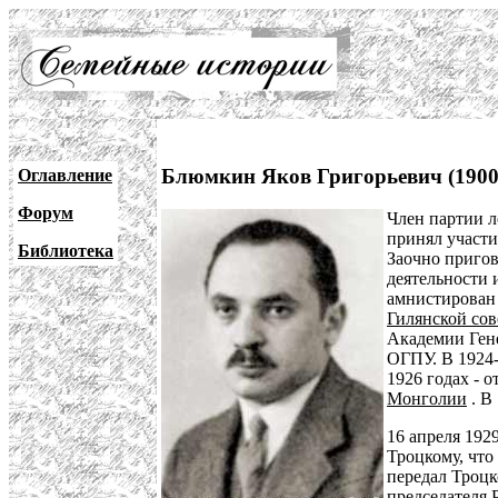
Блюмкин Яков Григорьевич (1900
Оглавление
Форум
Член партии л
принял участи
Библиотека
Заочно пригов
деятельности 
амнистирован 
Гилянской сов
Академии Гене
ОГПУ. В 1924
1926 годах - 
Монголии
. В
16 апреля 192
Троцкому, что
передал Троцк
председателя 