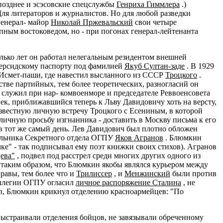
 позднее и эсэсовские спецслужбы
Генриха Гиммлера
.)
ля литераторов и журналистов. Но для любой разведки
генерал- майор
Николай Пржевальский
свои четыре
ным востоковедом, но - при погонах генерал-лейтенанта
лько лет он работал нелегальным резидентом внешней
персидскому паспорту под фамилией
Якуб Султан-заде
. В 1929
 Исмет-паши, где навестил высланного из СССР
Троцкого
.
тве партийных, тем более теоретических, разногласий он
 служил при нар- комвоенморе и председателе Реввоенсовета
ек, приближавшийся теперь к Льву Давидовичу хоть на версту,
звестную личную встречу Троцкого с Есениным, в которой
 личную просьбу изгнанника - доставить в Москву письма к его
в тот же самый день. Лев Давидович был плотно обложен
чальника Секретного отдела ОГПУ
Яков Агранов
. Блюмкин
ке" - так подписывал ему поэт книжки своих стихов). Агранов
ева"
, подвел под расстрел среди многих других одного из
 таким образом, что Блюмкин якобы являлся курьером между
равы, тем более что и
Трилиссер
, и
Менжинский
были против
оллегии ОГПУ огласил
личное распоряжение Сталина
, не
алп, Блюмкин крикнул отделению красноармейцев: "По
ыстраивали отделения бойцов, не завязывали обреченному