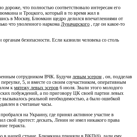
о дороже, что полностью соответствовало интересам его
Блюмкина и Троцкого, который в то время жил в
шись в Москву, Блюмкин щедро делился впечатлениями от
олько что уволенного наркома
Луначарского
, где он какое-то
 органам безопасности. Если казнили человека со столь
ственным сотрудником ВЧК. Будучи
левым эсером
, он, подделав
переулке, 5, и вместе со своим соучастником, оперативным
налом к
мятежу левых эсеров
6 июля. Звали этого молодого
ских побуждений, а по приговору ЦК своей партии левых
е вызывалось реальной необходимостью, а было ошибкой
давлен в считаные часы.
пробрался на Украину, где принял активное участие в
л свой протест: дескать, Ленин не имел никакого права
ние теракта.
бо в нашей стране. Блюмкина приняли в ВКП(б), дали ему