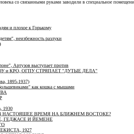
еловека со связанными руками заводили в специальное помещени
дям и плохое к Горькому
 детям", неизбежность разлуки
)
лоне", Артузов выступает против
ОУ и КРО, ОГПУ СТРЯПАЕТ "ДУТЫЕ ДЕЛА"
ва, 1895-1937)
большевиками" как кошка с мышами
ТВА
Р
, 1930
У В НАСТОЯЩЕЕ ВРЕМЯ НА БЛИЖНЕМ ВОСТОКЕ?
Е, ГЕДЖАСЕ И ЙЕМЕНЕ
ГО
ЕКИСТА, 1927