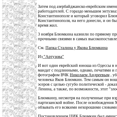
Затем под азербайджанско-еврейским име
работодателей. С гораздо меньшим энтузиаз
Константинополе и который уговорил Блюм
Константинополя, на него донесли, и он бы
время жил.
3 ноября Блюмкина казнили по прямому при
прочными связями в самых высокопоставлен
См.
Папка Сталина у Якова Блюмкина
Из
"Артузова"
И вот один еврейский юноша из Одессы в 
мандат с подлинными, однако, печатями и 
фотографом ВЧК
Николаем Андреевым
, у
человека Яков Блюмкин. Тем самым он вош
эсеров с целью сугубо политической - дока
Ленина, а также, по возможности, этот "з
Блюмкину, несмотря на полученные при взр
партизанской войне. После освобождения Х
обзывать его всякими нехорошими словами.
Постановлением ЦИК Блюмкин был амнис