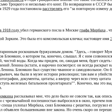
ьмо Троцкого и несколько его книг. По возвращении в СССР был
я 1929 года постановила
расстрелять
его "за повторную измену д
в 1918 году
убил германского посла в Москве
графа Мирбаха
, ч
кой Зорким. Это была его комсомольская кличка; настоящее имя
аринным роскошным буржуазным домом. "Здесь, - говорит Мунька
ов Блюмкин, о котором ты, конечно, слышал. Я с ним созвонился
, чистой воды. Когда мы придем, он, ожидая меня, будет сидеть
ений Ленина (кстати, я нарочно посмотрел: он всегда раскрыт н
том Ленина. Блюмкин был существо чванное и самодовольное. Он 
рьевич, мы были в музее истории революции; там вам и убийству
 фотографии, документы, цитаты; а вверху через всю стену цита
ступь железных батальонов пролетариата"". Конечно, мы это в
л.
люмкина
рассказывал мне, что дело было не совсем так, как оп
и с чрезвычайной поспешностью выбросился в окно, причем пов
спеша ухлопал Мирбаха, снял Блюмкина с решетки, погрузил его 
 объявлен большевиками вне закона. Но очень скоро он перешел