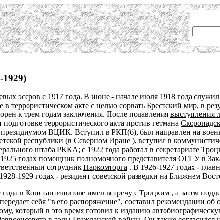
-1929)
евых эсеров с 1917 года. В июне - начале июля 1918 года служи
е в террористическом акте с целью сорвать Брестский мир, в рез
орен к трем годам заключения. После подавления
выступления л
и подготовке террористического акта против гетмана
Скоропадск
президиумом ВЦИК. Вступил в РКП(б), был направлен на военн
етской республики
(в
Северном Иране
), вступил в коммунистич
рального штаба РККА; с 1922 года работал в секретариате
Троц
-1925 годах помощник полномочного представителя ОГПУ в
Зак
ответственный сотрудник
Наркомторга
. В 1926-1927 годах - гла
 1928-1929 годах - резидент советской разведки на Ближнем Вост
9 года в Константинополе имел встречу с
Троцким
, а затем подд
 передает себя "в его распоряжение", составил рекомендации об
ому, который в это время готовил к изданию автобиографическу
Реввоенсовета
в годы Гражданской войны. Он также согласился 