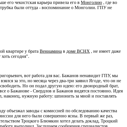
ьше его чекистская карьера привела его в
Монголию
, где во
и трубка были оттуда - воспоминание о Монголии. ГПУ не
ной квартире у брата
Вениамина
в
доме ВСНХ
, не имеет даже
 хоть сегодня".
ригорьевич, вот работа для вас. Бажанов ненавидит ГПУ, мы
ялся за это, но месяца через два-три заявил Ягоде, что он не
освободить. Но он подал другую идею: его двоюродный брат,
 все о Бажанове - Свердлов и Бажанов видятся постоянно. Идея
 наконец, нужную работу: шпионить за мной и поставлять
оду объезжал заводы с комиссией по обследованию качества
иссии для него были совершенно ясны. В первый же раз,
ательством Троцкого Блюмкин хотел делать доклад, Троцкий
ю работу выполнил. Заслушаем сообщения специалистов,