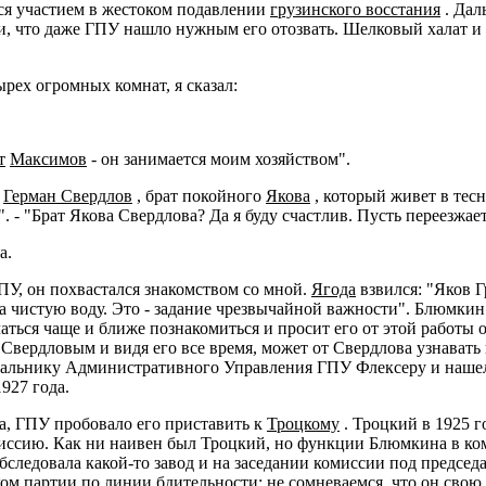
лся участием в жестоком подавлении
грузинского восстания
. Дал
ами, что даже ГПУ нашло нужным его отозвать. Шелковый халат 
ырех огромных комнат, я сказал:
т
Максимов
- он занимается моим хозяйством".
а
Герман Свердлов
, брат покойного
Якова
, который живет в тес
". - "Брат Якова Свердлова? Да я буду счастлив. Пусть переезжает
а.
ПУ, он похвастался знакомством со мной.
Ягода
взвился: "Яков Г
а чистую воду. Это - задание чрезвычайной важности". Блюмкин вз
аться чаще и ближе познакомиться и просит его от этой работы 
 Свердловым и видя его все время, может от Свердлова узнавать
чальнику Административного Управления ГПУ Флексеру и нашел,
927 года.
а, ГПУ пробовало его приставить к
Троцкому
. Троцкий в 1925 г
иссию. Как ни наивен был Троцкий, но функции Блюмкина в ком
бследовала какой-то завод и на заседании комиссии под председ
ом партии по линии бдительности; не сомневаемся, что он сво