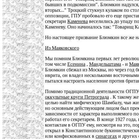
бывших в подкомиссии". Блюмкин надулся, 
вторых..." Троцкий стукнул кулаком по сто
оппозиции, ГПУ пробовало его еще пристав
секретари
Каменева
веселились до упаду п
Каменеву. Оно начиналось так: "Товарищ Кам
Но настоящее призвание Блюмкин все же н
Из Маяковского
Мы помним Блюмкина первых лет революции 
том числе
Есенина
,
Мандельштама
- и
Маяк
Блюмкин сбежал из Москвы, но через год б
иврита, он владел несколькими восточными
пытался настроить население против брита
Помимо традиционной деятельности ОГПУ и
оккультные круги Петрограда
. К такому ж
целью найти мифическую Шамбалу, чьи жит
но основным действующим лицом был прекр
зависимости от характера выполняемого п
работал его секретарем. В конце 1927 год
контактам в ОГПУ ему, несмотря на это, п
открыл в Константинополе букинистически
или конфискованных в
синагогах
и других 