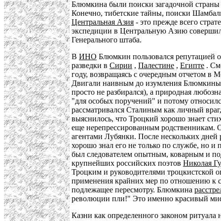
Блюмкина были поиски загадочной стран
Конечно, тибетские тайны, поиски Шамбалы
Центральная Азия
- это прежде всего стра
экспедиции в Центральную Азию совершил 
Генерального штаба.
В
ИНО
Блюмкин пользовался репутацией од
разведки в
Сирии
,
Палестине
,
Египте
. См
году, возвращаясь с очередным отчетом в 
Двигали наивным до изумления Блюмкиным, 
просто не разбирался), а природная любоз
"для особых поручений" и потому относилс
рассматривался Сталиным как личный враг,
выяснилось, что Троцкий хорошо знает стих
еще нерепрессированным родственникам. О 
агентами Лубянки. После нескольких дней
хорошо знал его не только по службе, но 
был следователем опытным, коварным и под
крупнейших российских поэтов
Николая Г
Троцким и руководителями троцкистской о
применения крайних мер по отношению к с
подлежащее пересмотру. Блюмкина
расстре
революции пли!" Это именно красивый миф
Казни как определенного законом ритуала