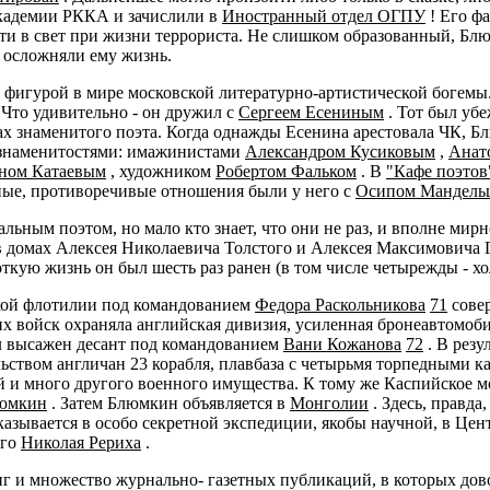
академии РККА и зачислили в
Иностранный отдел ОГПУ
! Его ф
йти в свет при жизни террориста. Не слишком образованный, Б
 осложняли ему жизнь.
 фигурой в мире московской литературно-артистической богемы.
 Что удивительно - он дружил с
Сергеем Есениным
. Тот был уб
лах знаменитого поэта. Когда однажды Есенина арестовала ЧК, 
 знаменитостями: имажинистами
Александром Кусиковым
,
Анат
ном Катаевым
, художником
Робертом Фальком
. В
"Кафе поэтов
ные, противоречивые отношения были у него с
Осипом Мандель
ьным поэтом, но мало кто знает, что они не раз, и вполне мир
 в домах Алексея Николаевича Толстого и Алексея Максимовича 
откую жизнь он был шесть раз ранен (в том числе четырежды - х
кой флотилии под командованием
Федора Раскольникова
71
сове
 войск охраняла английская дивизия, усиленная бронеавтомоби
ыл высажен десант под командованием
Вани Кожанова
72
. В резу
ством англичан 23 корабля, плавбаза с четырьмя торпедными ка
ий и много другого военного имущества. К тому же Каспийское м
люмкин
. Затем Блюмкин объявляется в
Монголии
. Здесь, правда
зывается в особо секретной экспедиции, якобы научной, в Центр
ого
Николая Рериха
.
иг и множество журнально- газетных публикаций, в которых дов