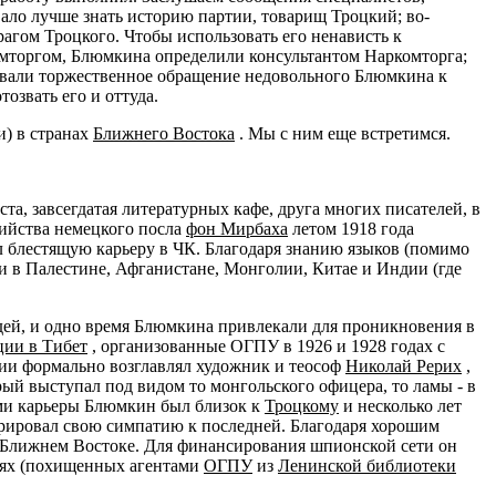
ало лучше знать историю партии, товарищ Троцкий; во-
рагом Троцкого. Чтобы использовать его ненависть к
комторгом, Блюмкина определили консультантом Наркомторга;
зывали торжественное обращение недовольного Блюмкина к
озвать его и оттуда.
и) в странах
Ближнего Востока
. Мы с ним еще встретимся.
, завсегдатая литературных кафе, друга многих писателей, в
бийства немецкого посла
фон Мирбаха
летом 1918 года
л блестящую карьеру в ЧК. Благодаря знанию языков (помимо
ти в Палестине, Афганистане, Монголии, Китае и Индии (где
ей, и одно время Блюмкина привлекали для проникновения в
ции в Тибет
, организованные ОГПУ в 1926 и 1928 годах с
ции формально возглавлял художник и теософ
Николай Рерих
,
й выступал под видом то монгольского офицера, то ламы - в
ми карьеры Блюмкин был близок к
Троцкому
и несколько лет
стрировал свою симпатию к последней. Благодаря хорошим
а Ближнем Востоке. Для финансирования шпионской сети он
сях (похищенных агентами
ОГПУ
из
Ленинской библиотеки