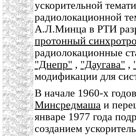
ускорительной темати
радиолокационной те
А.Л.Минца в РТИ раз
протонный синхротр
радиолокационные с
"Днепр"
,
"Даугава"
,
модификации для сис
В начале 1960-х годо
Минсредмаша
и пере
январе 1977 года под
созданием ускоритель