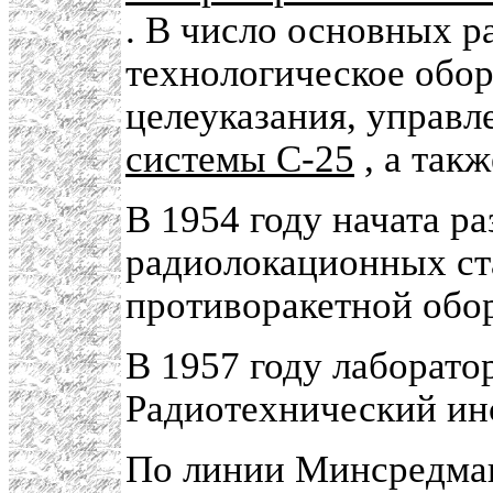
. В число основных р
технологическое обо
целеуказания, управл
системы С-25
, а так
В 1954 году начата р
радиолокационных ст
противоракетной обо
В 1957 году лаборато
Радиотехнический ин
По линии Минсредмаш