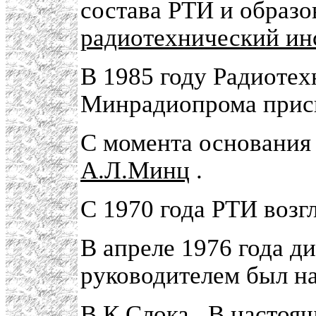
состава РТИ и образ
радиотехнический и
В 1985 году Радиотех
Минрадиопрома присв
С момента основания 
А.Л.Минц
.
С 1970 года РТИ возг
В апреле 1976 года д
руководителем был н
В.К.Слока
. В настоя