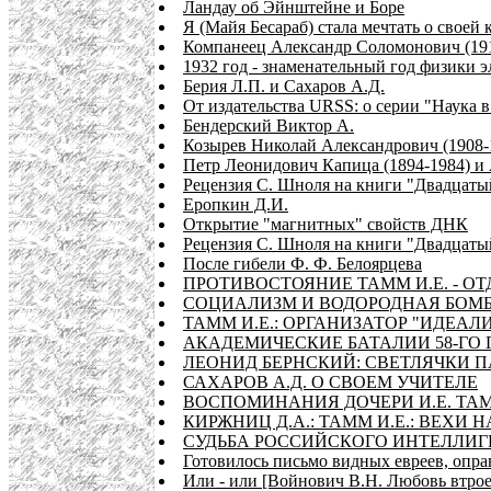
Ландау об Эйнштейне и Боре
Я (Майя Бесараб) стала мечтать о своей 
Компанеец Александр Соломонович (191
1932 год - знаменательный год физики 
Берия Л.П. и Сахаров А.Д.
От издательства URSS: о серии "Наука 
Бендерский Виктор А.
Козырев Николай Александрович (1908-
Петр Леонидович Капица (1894-1984) и
Рецензия С. Шноля на книги "Двадцат
Еропкин Д.И.
Открытие "магнитных" свойств ДНК
Рецензия С. Шноля на книги "Двадцат
После гибели Ф. Ф. Белоярцева
ПРОТИВОСТОЯНИЕ ТАММ И.Е. - ОТ
СОЦИАЛИЗМ И ВОДОРОДНАЯ БОМ
ТАММ И.Е.: ОРГАНИЗАТОР "ИДЕА
АКАДЕМИЧЕСКИЕ БАТАЛИИ 58-ГО 
ЛЕОНИД БЕРНСКИЙ: СВЕТЛЯЧКИ ПАМ
САХАРОВ А.Д. О СВОЕМ УЧИТЕЛЕ
ВОСПОМИНАНИЯ ДОЧЕРИ И.Е. ТА
КИРЖНИЦ Д.А.: ТАММ И.Е.: ВЕХИ
СУДЬБА РОССИЙСКОГО ИНТЕЛЛИГЕНТА
Готовилось письмо видных евреев, оп
Или - или [Войнович В.Н. Любовь втро