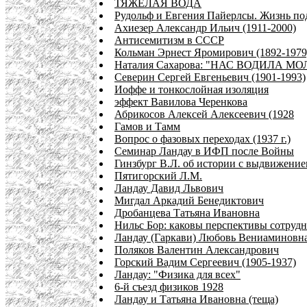
ТЯЖЕЛАЯ ВОДА
Рудольф и Евгения Пайерлсы. Жизнь п
Ахиезер Александр Ильич (1911-2000)
Антисемитизм в СССР
Кольман Эрнест Яромирович (1892-1979
Наталия Сахарова: "НАС ВОДИЛА МО
Северин Сергей Евгеньевич (1901-1993)
Иоффе и тонкослойная изоляция
эффект Вавилова Черенкова
Абрикосов Алексей Алексеевич (1928
Гамов и Тамм
Вопрос о фазовых переходах (1937 г.)
Семинар Ландау в ИФП после Войны
Гинзбург В.Л. об истории с выдвижени
Пятигорский Л.М.
Ландау Давид Львович
Мигдал Аркадий Бенедиктович
Дробанцева Татьяна Ивановна
Нильс Бор: каковы перспективы сотрудн
Ландау (Гаркави) Любовь Вениаминовн
Поляков Валентин Александрович
Горский Вадим Сергеевич (1905-1937)
Ландау: "Физика для всех"
6-й съезд физиков 1928
Ландау и Татьяна Ивановна (теща)