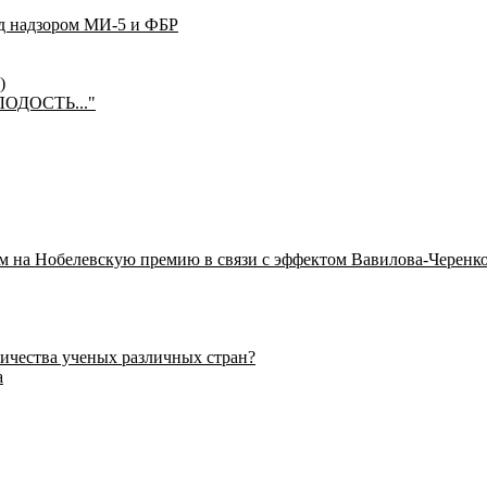
од надзором МИ-5 и ФБР
)
ЛОДОСТЬ..."
ем на Нобелевскую премию в связи с эффектом Вавилова-Черенк
ичества ученых различных стран?
а