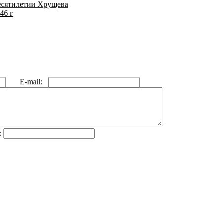
десятилетии Хрущева
46 г
E-mail:
: