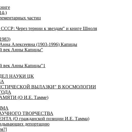
книге
4-)
элементарных частиц
в СССР: Через тернии к звездам" и книге Шноля
1983)
 Анна Алексеевна (1903-1996) Капицы
ый век Анны Капицы"
ый век Анны Капицы"1
ДЕЛ НАУКИ ЦК
БА
ЛИСТИЧЕСКОЙ ВЫЛАЗКИ" В КОСМОЛОГИИ
ГОДА
ЯТИ (О И.Е. Тамме)
ММА
 НАУЧНОГО ТВОРЧЕСТВА
 (О гражданской позиции И.Е. Тамма)
равдывающих депортацию
ем?]