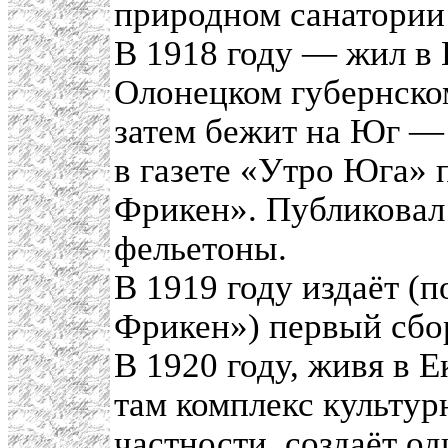
природном санатории
В 1918 году — жил в 
Олонецком губернском
затем бежит на Юг — 
в газете «Утро Юга»
Фрикен». Публиковал
фельетоны.
В 1919 году издаёт (
Фрикен») первый сбо
В 1920 году, живя в 
там комплекс культур
частности, создаёт о