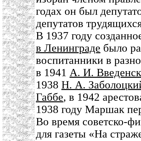
годах он был депутат
депутатов трудящихся
В 1937 году созданн
в Ленинграде
было ра
воспитанники в разн
в 1941
А. И. Введенс
1938
Н. А. Заболоцки
Габбе
, в 1942 аресто
1938 году Маршак пер
Во время советско-фи
для газеты «На страж