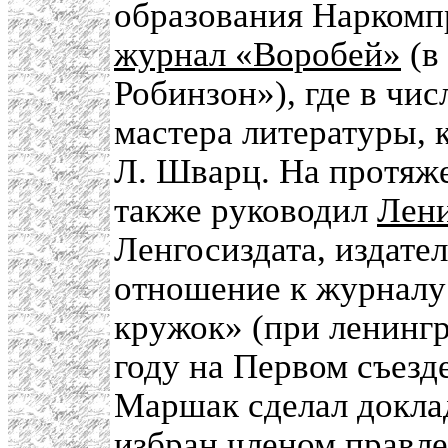
образования Наркомпр
журнал «Воробей»
(в
Робинзон»), где в чис
мастера литературы, к
Л. Шварц. На протяж
также руководил
Лени
Ленгосиздата, издате
отношение к журналу
кружок» (при ленингр
году на Первом съезде
Маршак сделал доклад
избран членом правл