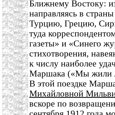
Ближнему Востоку: из
направляясь в стран
Турцию, Грецию, Сир
туда корреспонденто
газеты» и «Синего ж
стихотворения, навея
к числу наиболее уда
Маршака («Мы жили л
В этой поездке Марш
Михайловной Мильви
вскоре по возвращени
сентября 1912 года 