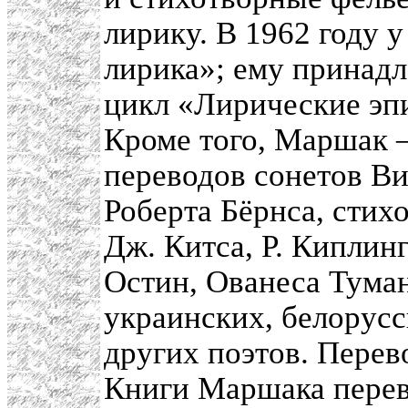
лирику. В 1962 году 
лирика»; ему принад
цикл «Лирические эп
Кроме того, Маршак 
переводов сонетов Ви
Роберта Бёрнса, стих
Дж. Китса, Р. Киплинг
Остин, Ованеса Туман
украинских, белорусс
других поэтов. Перев
Книги Маршака перев