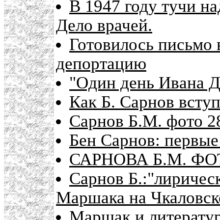
В 1947 году тучи на
Дело врачей.
Готовилось письмо
депортацию
"Один день Ивана Д
Как Б. Сарнов всту
Сарнов Б.М. фото 2
Бен Сарнов: первые
САРНОВА Б.М. Ф
Сарнов Б.:"лирическ
Маршака на Чкаловск
Маршак и литерату