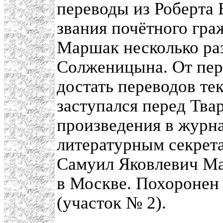
переводы из Роберта
звания почётного гр
Маршак несколько раз
Солженицына. От пер
достать переводов те
заступался перед Тва
произведения в журн
литературным секрет
Самуил Яковлевич Ма
в Москве. Похоронен
(участок № 2).