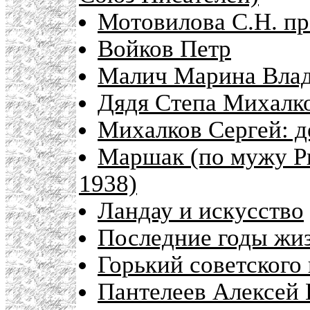
Мотовилова С.Н. пр
Войков Петр
Малич Марина Влад
Дядя Степа Михалк
Михалков Сергей: д
Маршак (по мужу Ры
1938)
Ландау и искусство
Последние годы жиз
Горький советского
Пантелеев Алексей