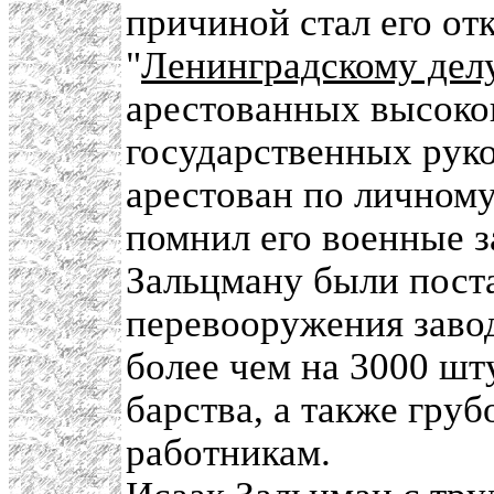
причиной стал его отк
"
Ленинградскому дел
арестованных высоко
государственных руко
арестован по личном
помнил его военные з
Зальцману были поста
перевооружения завод
более чем на 3000 ш
барства, а также гру
работникам.