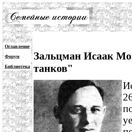
Оглавление
Зальцман Исаак Мои
Форум
танков"
Библиотека
И
26
п
у
п