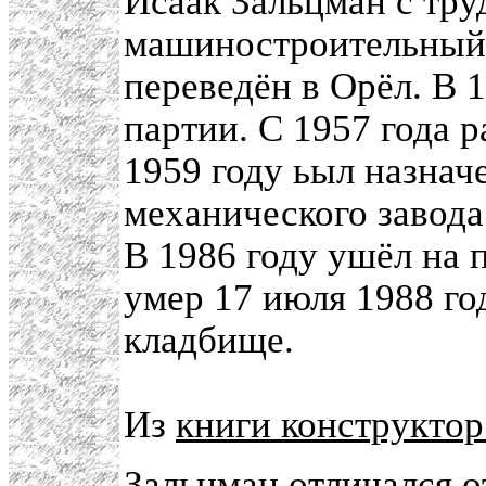
Исаак Зальцман с тру
машиностроительный 
переведён в Орёл. В 
партии. С 1957 года р
1959 году ьыл назнач
механического завода
В 1986 году ушёл на 
умер 17 июля 1988 го
кладбище.
Из
книги конструктор
Зальцман отличался о