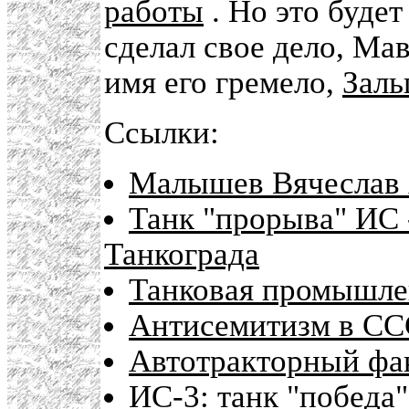
работы
. Но это буде
сделал свое дело, Ма
имя его гремело,
Заль
Ссылки:
Малышев Вячеслав 
Танк "прорыва" ИС 
Танкограда
Танковая промышл
Антисемитизм в С
Автотракторный фа
ИС-3: танк "победа"