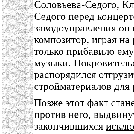
Соловьева-Седого, К
Седого перед концерт
заводоуправления он 
композитор, играя на 
только прибавило ем
музыки. Покровительс
распорядился отгрузит
стройматериалов для 
Позже этот факт стан
против него, выдвин
закончившихся
исклю