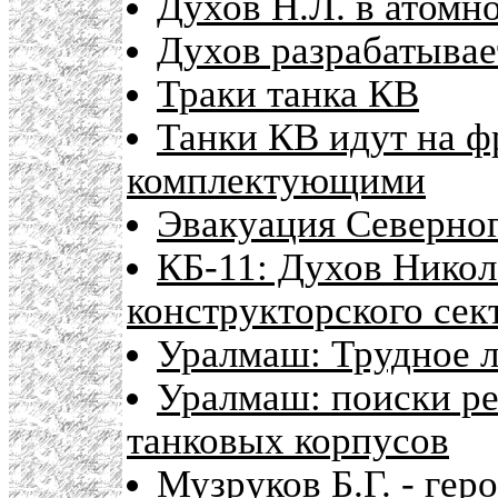
Духов Н.Л. в атомн
Духов разрабатывае
Траки танка КВ
Танки КВ идут на ф
комплектующими
Эвакуация Северног
КБ-11: Духов Никол
конструкторского сек
Уралмаш: Трудное л
Уралмаш: поиски ре
танковых корпусов
Музруков Б.Г. - гер