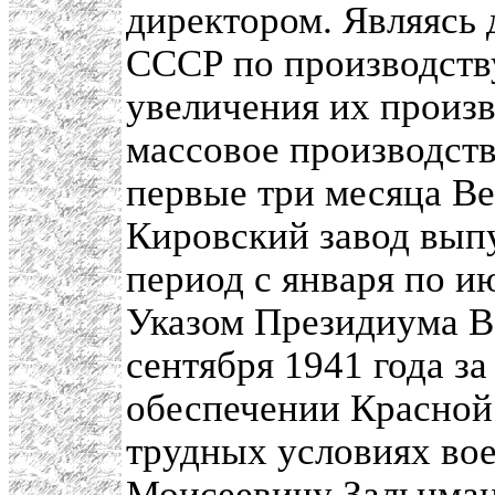
директором. Являясь
СССР по производству
увеличения их произво
массовое производст
первые три месяца В
Кировский завод выпу
период с января по и
Указом Президиума В
сентября 1941 года з
обеспечении Красной
трудных условиях во
Моисеевичу Зальцман