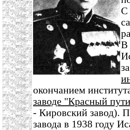
С
с
р
В
И
з
и
окончанием институт
заводе "Красный пут
- Кировский завод). 
завода в 1938 году И