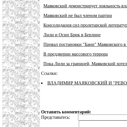
Маяковский демонстрирует лояльность вл
Маяковский не был членом партии
Консолидация сил пролетарской литерату
Лили и Осип Брик в Берлине
Провал постановки "Бани" Маяковского в
В преддверии массового террора
Пока Лили за границей, Маяковский хоте
Ссылки:
ВЛАДИМИР МАЯКОВСКИЙ И "РЕВ
Оставить комментарий:
Представьтесь: