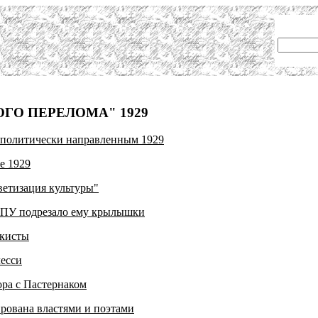
ГО ПЕРЕЛОМА" 1929
 политически направленным 1929
е 1929
ветизация культуры"
 ГПУ подрезало ему крылышки
екисты
лесси
ора с Пастернаком
рована властями и поэтами