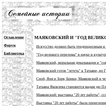
МАЯКОВСКИЙ И "ГОД ВЕЛИКО
Оглавление
Форум
Искусство должно быть тенденциозным и
Библиотека
"Год великого перелома" в науке и культур
Маяковский, моральная девальвация и "со
Маяковский готов "лететь" к Татьяне, но
Сноб, Яня и Зоря, Брики, Маяковский и ч
Татьяна Яковлева становится мадам дю П
Маяковский: выставка "20 лет работы", сс
Выставка "20 лет работы" была проигнори