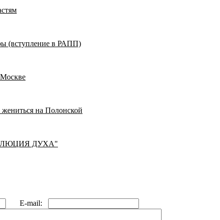
астям
ры (вступление в РАПП)
 Москве
л жениться на Полонской
ОЛЮЦИЯ ДУХА"
E-mail: