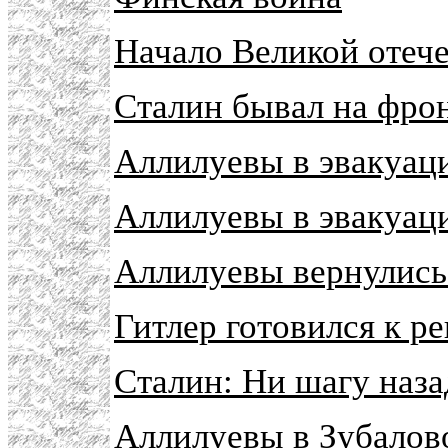
Начало Великой отеч
Сталин бывал на фро
Аллилуевы в эвакуац
Аллилуевы в эвакуац
Аллилуевы вернулись
Гитлер готовился к 
Сталин: Ни шагу наза
Аллилуевы в Зубалово