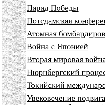
Парад Победы
Потсдамская конфере
Атомная бомбардиро
Война с Японией
Вторая мировая война
Нюрнбергский проце
Токийский междунар
Увековечение подвига