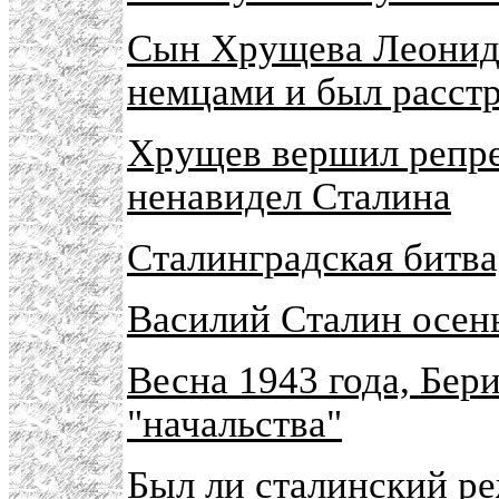
Сын Хрущева Леонид 
немцами и был расст
Хрущев вершил репре
ненавидел Сталина
Сталинградская битва
Василий Сталин осен
Весна 1943 года, Бер
"начальства"
Был ли сталинский р