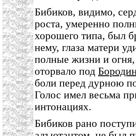
Бибиков, видимо, сер
роста, умеренно полн
хорошего типа, был б
нему, глаза матери у
полные жизни и огня,
оторвало под
Бороди
боли перед дурною по
Голос имел весьма п
интонациях.
Бибиков рано поступи
адъютантом, не был п