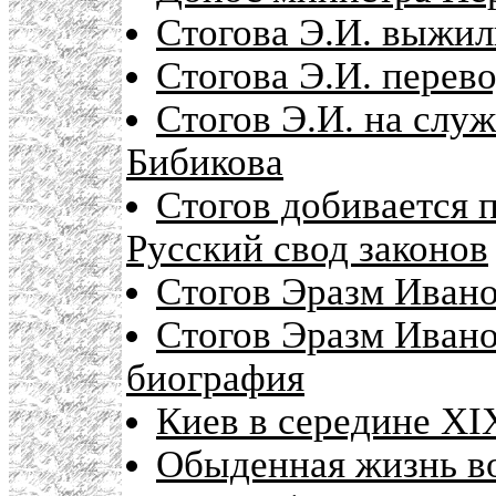
Стогова Э.И. выжил
Стогова Э.И. перево
Стогов Э.И. на служ
Бибикова
Стогов добивается 
Русский свод законов
Стогов Эразм Иван
Стогов Эразм Иванов
биография
Киев в середине XI
Обыденная жизнь в