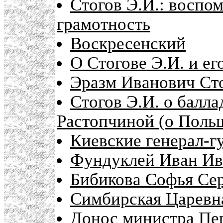
Стогов Э.И.: воспо
грамотность
Воскресенский
О Стогове Э.И. и ег
Эразм Иванович Сто
Стогов Э.И. о балл
Растопчиной (о Поль
Киевские генерал-г
Фундуклей Иван Ив
Бибикова Софья Се
Симбирская Царевн
Донос министра Пер