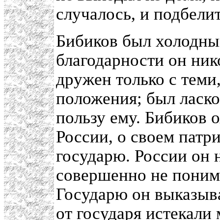
случалось, и подбелит
Бибиков был холодный
благодарности он ник
дружен только с теми,
положения; был ласко
пользу ему. Бибиков 
России, о своем патр
государю. России он 
совершенно не понима
Государю он выказыва
от государя истекали