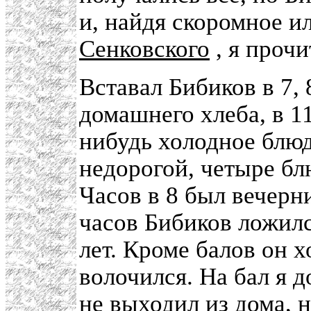
и, найдя скоромное и
Сенковского
, я проч
Вставал Бибиков в 7, 
домашнего хлеба, в 11
нибудь холодное блюд
недорогой, четыре бл
Часов в 8 был вечерни
часов Бибиков ложилс
лет. Кроме балов он х
волочился. На бал я 
не выходил из дома, 