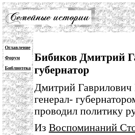
Оглавление
Бибиков Дмитрий Га
Форум
губернатор
Библиотека
Дмитрий Гаврилович 
генерал- губернаторо
проводил политику р
Из
Воспоминаний Сто