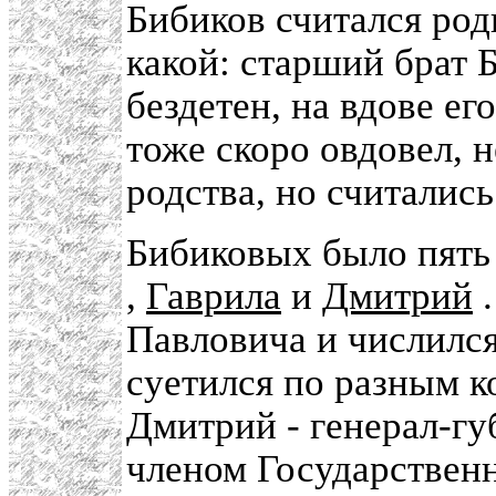
Бибиков считался ро
какой: старший брат 
бездетен, на вдове ег
тоже скоро овдовел, н
родства, но считалис
Бибиковых было пять 
,
Гаврила
и
Дмитрий
.
Павловича и числился
суетился по разным к
Дмитрий - генерал-гу
членом Государственн