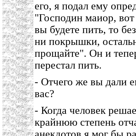
его, я подал ему опре
"Господин маиор, вот
вы будете пить, то бе
ни покрышки, осталь
прощайте". Он и тепе
перестал пить.
- Отчего же вы дали е
вас?
- Когда человек решае
крайнюю степень отч
анекдотов я мог бы ра