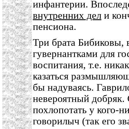
инфантерии. Впослед
внутренних дел
и кон
пенсиона.
Три брата Бибиковы,
гувернантками для го
воспитания, т.е. ника
казаться размышляющ
бы надуваясь. Гаврил
невероятный добряк. 
похлопотать у кого-н
говорилыч (так его зв