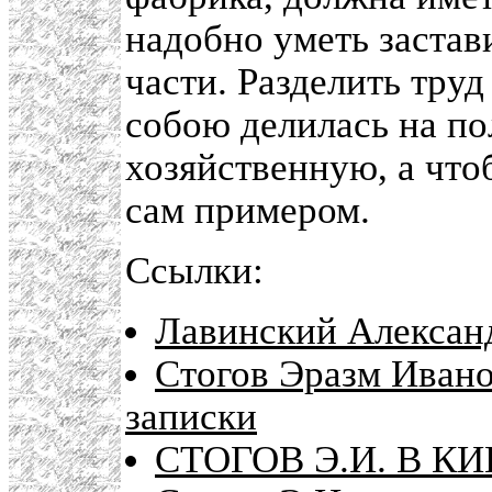
надобно уметь застав
части. Разделить тру
собою делилась на п
хозяйственную, а что
сам примером.
Ссылки:
Лавинский Александ
Стогов Эразм Ивано
записки
СТОГОВ Э.И. В К