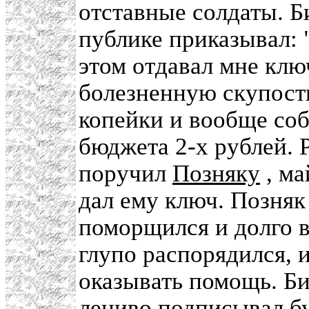
отставные солдаты. Б
публике приказывал:
этом отдавал мне ключ
болезненную скупость
копейки и вообще соб
бюджета 2-х рублей. 
поручил
Позняку
, ма
дал ему ключ. Позняк
поморщился и долго 
глупо распорядился, 
оказывать помощь. Би
лениво подписывал бум