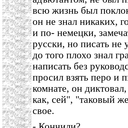
всю жизнь был покло
он не знал никаких, 
и по- немецки, замеч
русски, но писать не 
до того плохо знал гр
написать без руководс
просил взять перо и п
комнате, он диктовал,
как, сей", "таковый ж
свое.
- Кончили?