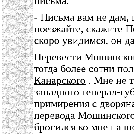
письма.
- Письма вам не дам, 
поезжайте, скажите П
скоро увидимся, он да
Перевести Мошинског
тогда более сотни по
Канарского
. Мне не 
западного генерал-гу
примирения с дворяна
перевода Мошинского
бросился ко мне на ш