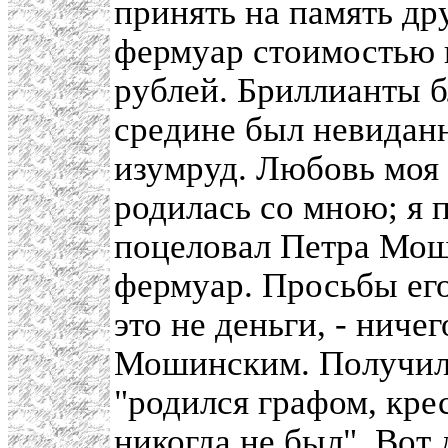
принять на память д
фермуар стоимостью в
рублей. Бриллианты б
средине был невидан
изумруд. Любовь моя 
родилась со мною; я 
поцеловал Петра Мош
фермуар. Просьбы его,
это не деньги, - ничег
Мошинским. Получил о
"родился графом, кре
никогда не был". Вот 