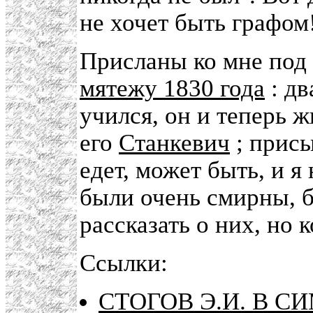
не хочет быть графом
Присланы ко мне под 
мятежу 1830 года
: дв
учился, он и теперь 
его
Станкевич
; присы
едет, может быть, и я
были очень смирны, б
рассказать о них, но 
Ссылки:
СТОГОВ Э.И. В СИМ