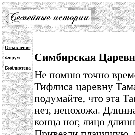
Оглавление
Симбирская Царевн
Форум
Библиотека
Не помню точно врем
Тифлиса царевну Тама
подумайте, что эта Т
нет, непохожа. Длинна
конца ног, лицо длинн
Привезли плачущую, и