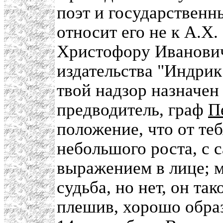
поэт и государственн
относит его не к А.X.
Христофору Иванович
издательства "Индрик
твой надзор назначе
предводитель, граф
П
положение, что от те
небольшого роста, с
выражением в лице; мн
судьба, но нет, он так
плешив, хорошо образ