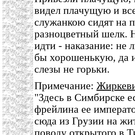
видел плачущую и все
служанкою сидят на 
разноцветный шелк. Н
идти - наказание: н
бы хорошенькую, да и
слезы не горьки.
Примечание:
Жиркев
"Здесь в Симбирске е
фрейлина ее императо
сюда из Грузии на жит
поводу открытого в Т