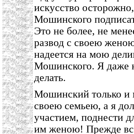
искусство осторожно,
Мошинского подписат
Это не более, не мен
развод с своею женою
надеется на мою дели
Мошинского. Я даже н
делать.
Мошинский только и м
своею семьею, а я дол
участием, поднести д
им женою! Прежде все