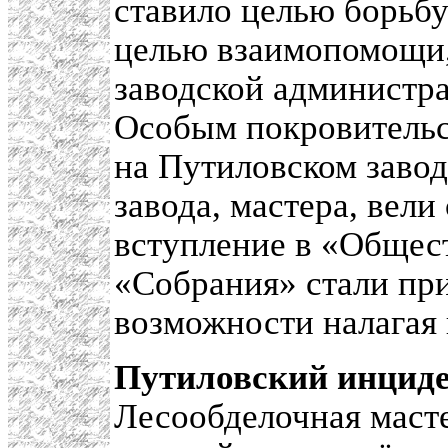
ставило целью борьбу
целью взаимопомощи,
заводской администр
Особым покровительс
на Путиловском заво
завода, мастера, вели
вступление в «Общес
«Собрания» стали при
возможности налагая 
Путиловский инцид
Лесообделочная маст