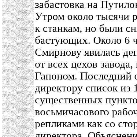
забастовка на Путило
Утром около тысячи р
к станкам, но были с
бастующих. Около 6 ч
Смирнову явилась деп
от всех цехов завода,
Гапоном. Последний 
директору список из 
существенных пункто
восьмичасового рабоч
репликами как со сто
директора. Объяснен