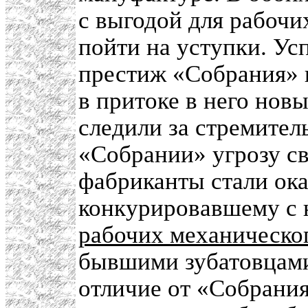
с выгодой для рабочи
пойти на уступки. У
престиж «Собрания» в
в притоке в него нов
следили за стремител
«Собрании» угрозу с
фабриканты стали ок
конкурировавшему с
рабочих механическо
бывшими зубатовцами
отличие от «Собрани