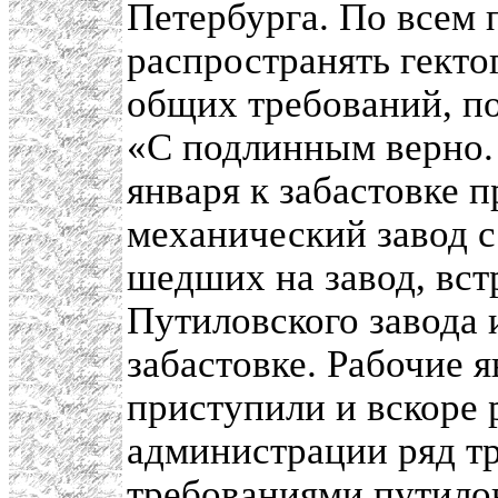
Петербурга. По всем 
распространять гекто
общих требований, по
«С подлинным верно.
января к забастовке 
механический завод с
шедших на завод, вст
Путиловского завода 
забастовке. Рабочие я
приступили и вскоре
администрации ряд т
требованиями путило