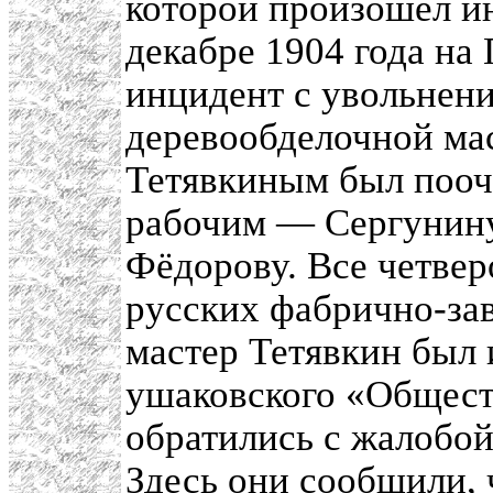
которой произошёл и
декабре 1904 года на
инцидент с увольнен
деревообделочной мас
Тетявкиным был пооч
рабочим — Сергунину
Фёдорову. Все четве
русских фабрично-зав
мастер Тетявкин был 
ушаковского «Общест
обратились с жалобой
Здесь они сообщили, 