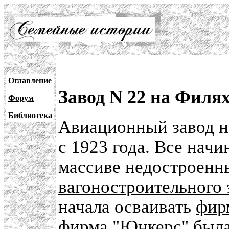
Оглавление
Завод N 22 на Филях
Форум
Библиотека
Авиационный завод н
с 1923 года. Все начи
массиве недостроенн
вагоностроительного 
начала осваивать
фир
фирма "Юнкерс" была