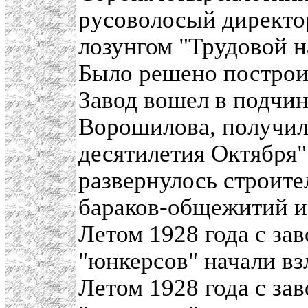
русоволосый директо
лозунгом "Трудовой н
Было решено построит
Завод вошел в подчи
Ворошилова, получил
десятилетия Октября
развернулось строите
бараков-общежитий и
Летом 1928 года с за
"юнкерсов" начали взл
Летом 1928 года с за