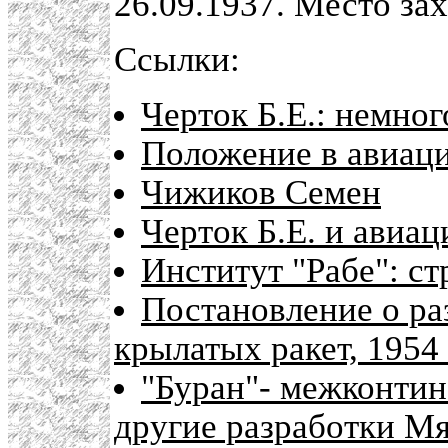
26.09.1937. Место за
Ссылки:
Черток Б.Е.: немног
Положение в авиац
Чижиков Семен
Черток Б.Е. и авиа
Институт "Рабе": ст
Постановление о р
крылатых ракет, 1954 
"Буран"- межконтин
другие разработки М