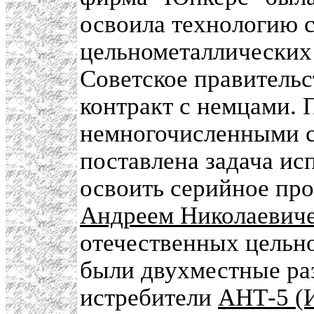
освоила технологию с
цельнометаллических 
Советское правитель
контракт с немцами. 
немногочисленными с
поставлена задача ис
освоить серийное пр
Андреем Николаевич
отечественных цельн
были двухместные р
истребители
АНТ-5 (