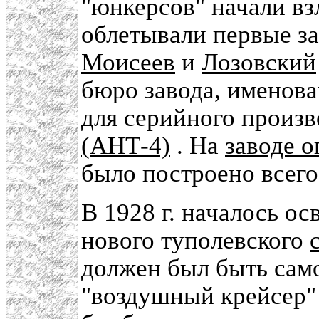
"юнкерсов" начали вз
облетывали первые з
Моисеев
и
Лозовский
бюро завода, именов
для серийного произв
(АНТ-4)
. На
заводе 
было построено всего
В 1928 г. началось о
нового туполевского
должен был быть само
"воздушный крейсер"