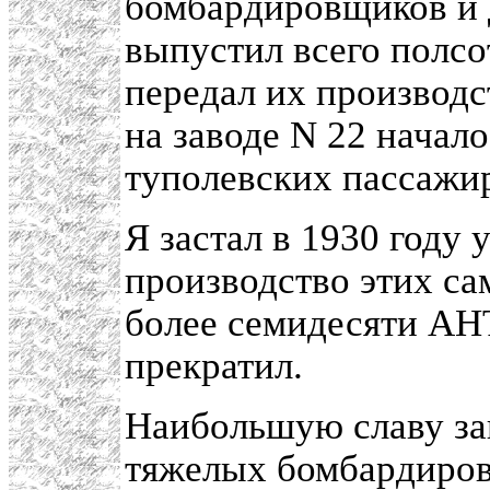
бомбардировщиков и д
выпустил всего полсо
передал их производст
на заводе N 22 начал
туполевских пассажи
Я застал в 1930 году
производство этих са
более семидесяти АНТ
прекратил.
Наибольшую славу за
тяжелых бомбардиро