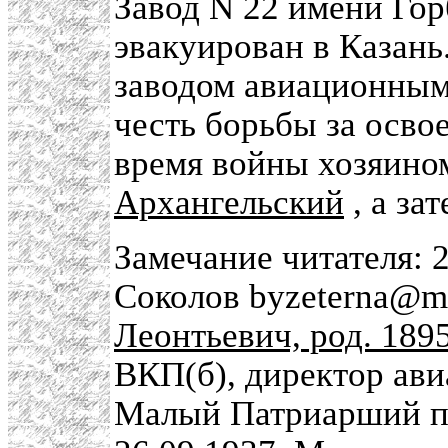
Завод N 22 имени Го
эвакуирован в Казань.
заводом авиационным
честь борьбы за осво
время войны хозяино
Архангельский
, а за
Замечание читателя: 
Соколов byzeterna@ma
Леонтьевич, род. 189
ВКП(б), директор ави
Малый Патриарший пер