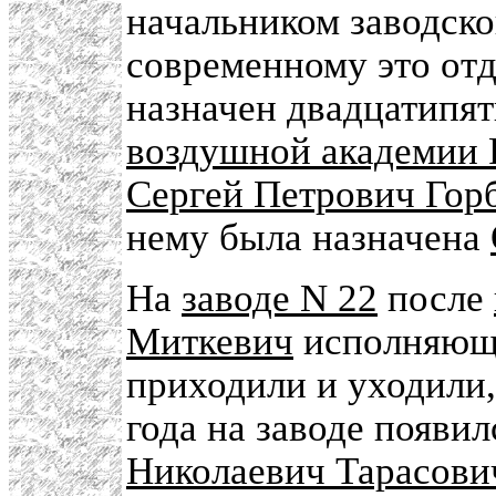
начальником заводско
современному это отд
назначен двадцатипя
воздушной академии 
Сергей Петрович Гор
нему была назначена
На
заводе N 22
после
Миткевич
исполняющи
приходили и уходили,
года на заводе появи
Николаевич Тарасови