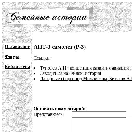
АНТ-3 самолет (Р-3)
Оглавление
Форум
Ссылки:
Библиотека
Туполев А.Н.: концепция развития авиации 
Завод N 22 на Филях: история
Лагерные сборы под Можайском, Беляков А.В
Оставить комментарий:
Представьтесь:
E