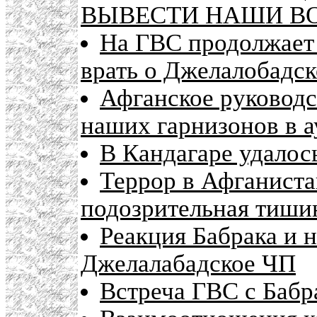
ВЫВЕСТИ НАШИ В
На ГВС продолжает 
врать о Джелалобадс
Афганское руководс
наших гарнизонов в а
В Кандагаре удалос
Террор в Афганистан
подозрительная тишин
Реакция Бабрака и 
Джелалабадское ЧП
Встреча ГВС с Бабр