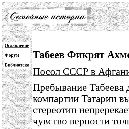
Оглавление
Табеев Фикрят Ахм
Форум
Библиотека
Посол СССР в Афгани
Пребывание Табеева д
компартии Татарии в
стереотип непререкае
чувство верности тол