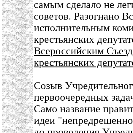
самым сделало не ле
советов. Разогнано 
исполнительным коми
крестьянских депутат
Всероссийским Съезд
крестьянских депутат
Созыв Учредительног
первоочередных задач
Само название правит
идеи "непредрешеннос
до проведения Учред