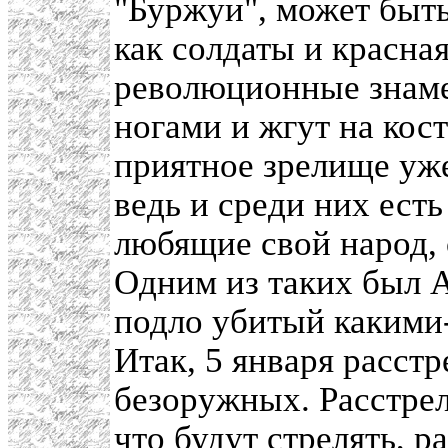
"Буржуи", может быть
как солдаты и красна
революционные знамен
ногами и жгут на кост
приятное зрелище уже
ведь и среди них ест
любящие свой народ, 
Одним из таких был 
подло убитый какими-
Итак, 5 января расст
безоружных. Расстрел
что будут стрелять, р