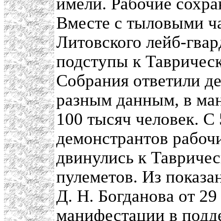
имели. Рабочие сохра
Вместе с тыловыми ч
Литовского лейб-гва
подступы к Тавричес
Собрания ответили д
разным данным, в ман
100 тысяч человек. С 
демонстрантов рабоч
двинулись к Тавричес
пулеметов. Из показа
Д. Н. Богданова от 29
манифестации в подд