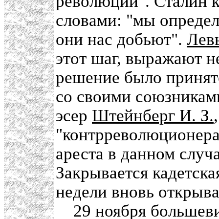
революции". Сталин 
словами: "мы определ
они нас добьют".
Лев
этот шаг, выражают н
решение было принят
со своими союзниками
эсер
Штейнберг И. З.
"контрреволюционера
ареста в данном случ
Закрывается кадетская
недели вновь открыва
29 ноября большеви