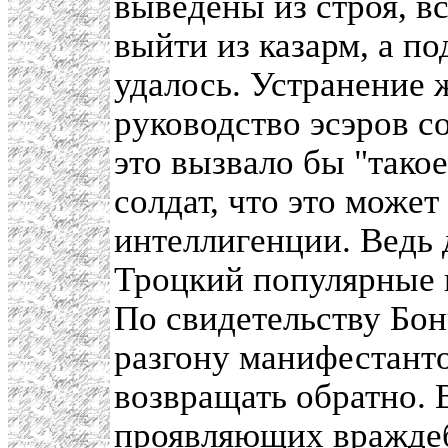
выведены из строя, в
выйти из казарм, а п
удалось. Устранение 
руководство эсэров с
это вызвало бы "тако
солдат, что это може
интеллигенции. Ведь 
Троцкий популярные в
По свидетельству Бо
разгону манифестанто
возвращать обратно.
проявляющих враждеб