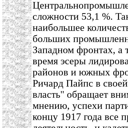
Центральнопромышле
сложности 53,1 %. Та
наибольшее количеств
больших промышленны
Западном фронтах, а 
время эсеры лидиров
районов и южных фро
Ричард Пайпс в своей
власть" обращает вни
мнению, успехи парти
концу 1917 года все 
деятельность, и кадет