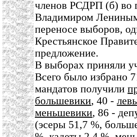
членов РСДРП (б) во 
Владимиром Лениным
переносе выборов, од
Крестьянское Правите
предложение.
В выборах приняли у
Всего было избрано 7
мандатов получили
п
большевики
, 40 -
лев
меньшевики
, 86 - де
(эсеры 51,7 %, больше
%, кадеты 2,4 %, мен