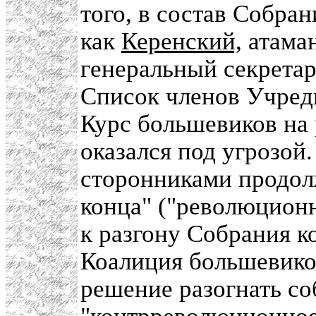
того, в состав Собра
как
Керенский,
атама
генеральный секрета
Список членов Учреди
Курс большевиков на
оказался под угрозой
сторонниками продол
конца" ("революционн
к разгону Собрания к
Коалиция большевико
решение разогнать со