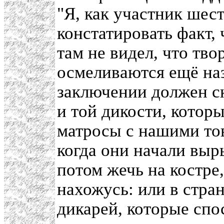
"Я, как участник шест
констатировать факт,
там не видел, что тв
осмеливаются ещё наз
заключении должен ска
и той дикости, котор
матросы с нашими тов
когда они начали выр
потом жечь на костре,
нахожусь: или в стра
дикарей, которые спос