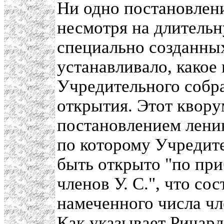
Ни одно постановлен
несмотря на длитель
специально созданных
устанавливало, какое
Учредительного собра
открытия. Этот квор
постановлением ленин
по которому Учредит
быть открыто "по при
членов У. С.", что со
намеченного числа чл
Как указывает Ричард