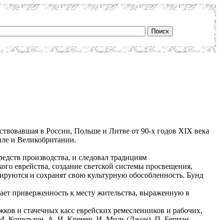
твовавшая в России, Польше и Литве от 90-х годов XIX века
иле и Великобритании.
едств производства, и следовал традициям
ого еврейства, создание светской системы просвещения,
лируются и сохранят свою культурную обособленность. Бунд
ает приверженность к месту жительства, выраженную в
ков и стачечных касс еврейских ремесленников и рабочих,
М. Копельзон, А. И. Кремер, И. Миль (Джон), П. Берман,