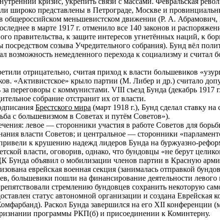
внутренний кризис, укрепить связи с массами. Февральская рево
ыли широко представлены в Петрограде, Москве и провинциальны
 общероссийском меньшевистском движении (Р. А. Абрамович, М. 
следнее в марте 1917 г. отменило все 140 законов и распоряжен
го правительства, к защите интересов угнетённых наций, к бор
ы посредством созыва Учредительного собрания). Бунд вёл полит
цал возможность немедленного перехода к социализму и считал 
етили отрицательно, считая приход к власти большевиков «узур
ов. «Активистское» крыло партии (М. Либер и др.) считало до
ь за переговоры с коммунистами. VIII съезд Бунда (декабрь 1917
ительное собрание отстранит их от власти.
подписания
Брестского мира
(март 1918 г.), Бунд сделал ставку на
ьба с большевизмом в Советах и путём Советов»).
течения: левое — сторонники участия в работе Советов для бор
нания власти Советов; и центральное — сторонники «парламент
ривели к крушению надежд лидеров Бунда на буржуазно-реформ
ветской власти, оговорив, однако, что бундовцы «не берут целик
 ЦК Бунда объявил о мобилизации членов партии в Красную арми
изована еврейская военная секция (занималась отправкой бундов
цев, большевики пошли на финансирование деятельности левого 
препятствовали стремлению бундовцев сохранить некоторую сам
тавлен статус автономной организации и создана Еврейская к
фарбанд). Раскол Бунда завершился на его XII конференции (ма
признании программы РКП(б) и присоединении к Коминтерну.