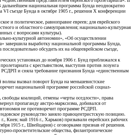
а «единственным представителем еврейского пролетариата». II
. В дальнейшем национальная программа Бунда неоднократно
 VI съезде Бунда в октябре 1905 г., решения X конференции
кое и политическое, равноправие евреев; для еврейского
стного и областного самоуправления; национально-культурная
анных с вопросами культуры).
ально-культурной автономии», «Об осуществлении
ка» завершила выработку национальной программы Бунда,
 последовательно обсудить их на общееврейском съезде,
ических установках до ноября 1906 г. Бунд приближался к
пролетариата с крестьянством, выступив против лозунга
е с РСДРП и сняла требование признания Бунда «единственным
 волны вызвал поворот Бунда на меньшевистские
воречит национальной программе российской социал-
, свободы коалиций, отмены «черты оседлости», права
вернул пропаганду австро-марксизма, добивался от
 автономия не противоречит программе РСДРП.
Бундовское руководство заняло правоцентристскую позицию.
., Киев; май 1916 г., Харьков) призывали еврейских рабочих
ября 1915 г., Швейцария) с оговорками признав её решения.
льтурно-просветительские общества, филантропические