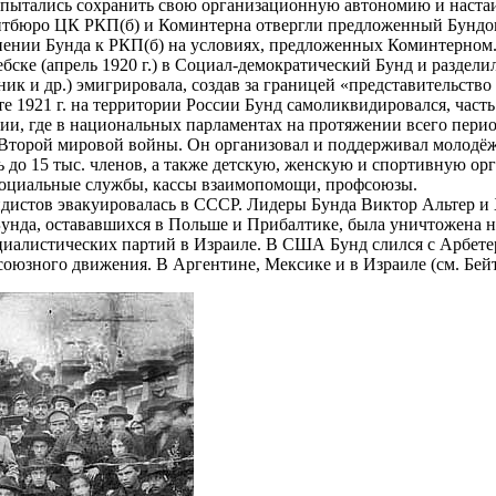
ытались сохранить свою организационную автономию и настаив
тбюро ЦК РКП(б) и Коминтерна отвергли предложенный Бундом
нении Бунда к РКП(б) на условиях, предложенных Коминтерном
ске (апрель 1920 г.) в Социал-демократический Бунд и раздели
к и др.) эмигрировала, создав за границей «представительство 
е 1921 г. на территории России Бунд самоликвидировался, часть
ии, где в национальных парламентах на протяжении всего пери
 Второй мировой войны. Он организовал и поддерживал молодё
до 15 тыс. членов, а также детскую, женскую и спортивную орг
 социальные службы, кассы взаимопомощи, профсоюзы.
ндистов эвакуировалась в СССР. Лидеры Бунда Виктор Альтер 
Бунда, остававшихся в Польше и Прибалтике, была уничтожена 
циалистических партий в Израиле. В США Бунд слился с Арбете
оюзного движения. В Аргентине, Мексике и в Израиле (см. Бейт