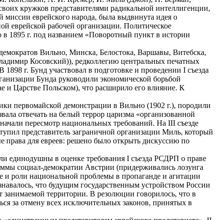
 своих кружков представителями радикальной интеллигенции,
 миссии еврейского народа, была выдвинута идея о
ьной еврейской рабочей организации. Политическое
 в 1895 г. под названием «Поворотный пункт в истории
л-демократов Вильно, Минска, Белостока, Варшавы, Витебска,
Владимир Косовский)), редколлегию центральных печатных
1898 г. Бунд участвовал в подготовке и проведении I съезда
рганизации Бунда руководили экономической борьбой
ае и Царстве Польском), что расширило его влияние. К
ики первомайской демонстрации в Вильно (1902 г.), породили
ризвала отвечать на белый террор царизма «организованной
ачали пересмотр национальных требований. На III съезде
ыступил представитель заграничной организации Миль, который
 права для евреев: решено было открыть дискуссию по
ыли единодушны в оценке требования I съезда РСДРП о праве
аммы социал-демократии Австрии (придерживались лозунга
те и роли национальной проблемы в пропаганде и агитации
знавалось, что будущим государственным устройством России
т занимаемой территории. В резолюции говорилось, что в
ся за отмену всех исключительных законов, принятых в