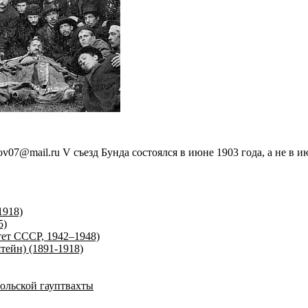
v07@mail.ru V съезд Бунда состоялся в июне 1903 года, а не в и
1918)
5)
ет СССР, 1942–1948)
ейн) (1891-1918)
ольской гауптвахты