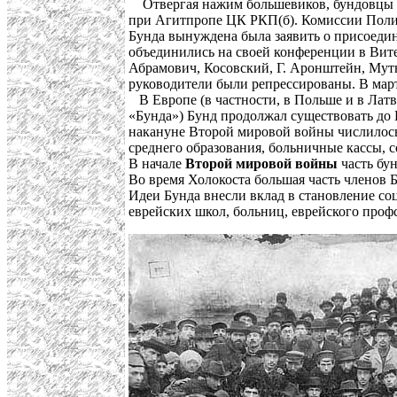
Отвергая нажим большевиков, бундовцы п
при Агитпропе ЦК РКП(б). Комиссии Поли
Бунда вынуждена была заявить о присоеди
объединились на своей конференции в Витеб
Абрамович, Косовский, Г. Аронштейн, Мутни
руководители были репрессированы. В март
В Европе (в частности, в Польше и в Латв
«Бунда») Бунд продолжал существовать до
накануне Второй мировой войны числилось 
среднего образования, больничные кассы,
В начале
Второй мировой войны
часть бу
Во время Холокоста большая часть членов 
Идеи Бунда внесли вклад в становление со
еврейских школ, больниц, еврейского профс