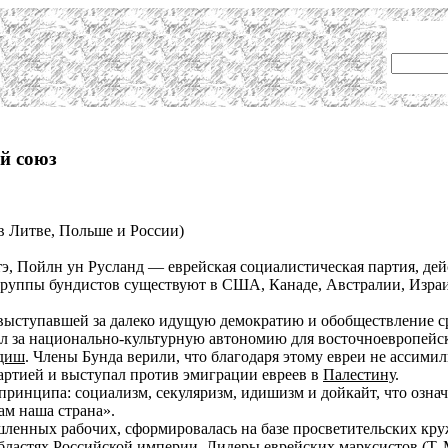
й союз
 Литве, Польше и России)
 Пойлн ун Русланд — еврейская социалистическая партия, дейс
 группы бундистов существуют в США, Канаде, Австралии, Изра
выступавшей за далеко идущую демократию и обобществление ср
л за национально-культурную автономию для восточноевропейск
диш
. Члены Бунда верили, что благодаря этому евреи не ассими
артией и выступал против эмиграции евреев в
Палестину
.
ринципа: социализм, секуляризм, идишизм и дойкайт, что означ
ам наша страна».
енных рабочих, сформировалась на базе просветительских круж
областях Российской империи. Лидеры еврейских марксистов (Т. 