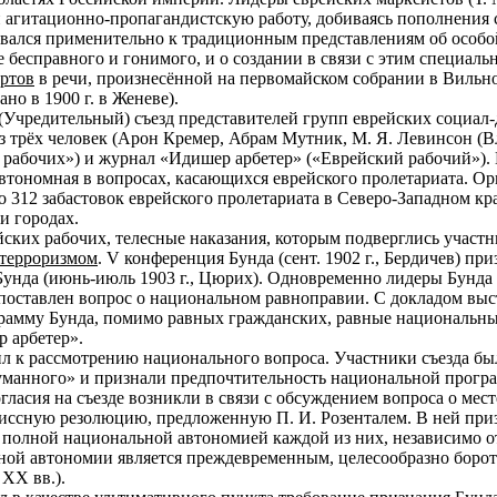
и агитационно-пропагандистскую работу, добиваясь пополнения
вался применительно к традиционным представлениям об особой
 бесправного и гонимого, и о создании в связи с этим специал
ртов
в речи, произнесённой на первомайском собрании в Вильно
но в 1900 г. в Женеве).
 I (Учредительный) съезд представителей групп еврейских социа
з трёх человек (Арон Кремер, Абрам Мутник, М. Я. Левинсон (
рабочих») и журнал «Идишер арбетер» («Еврейский рабочий»). В 
автономная в вопросах, касающихся еврейского пролетариата. О
 312 забастовок еврейского пролетариата в Северо-Западном кр
и городах.
ких рабочих, телесные наказания, которым подверглись участн
терроризмом
. V конференция Бунда (сент. 1902 г., Бердичев) п
унда (июнь-июль 1903 г., Цюрих). Одновременно лидеры Бунда н
ыл поставлен вопрос о национальном равноправии. С докладом в
амму Бунда, помимо равных гражданских, равные национальные
 арбетер».
упил к рассмотрению национального вопроса. Участники съезда б
уманного» и признали предпочтительность национальной прогр
гласия на съезде возникли в связи с обсуждением вопроса о мес
миссную резолюцию, предложенную П. И. Розенталем. В ней при
 полной национальной автономией каждой из них, независимо о
ой автономии является преждевременным, целесообразно бороть
 ХХ вв.).