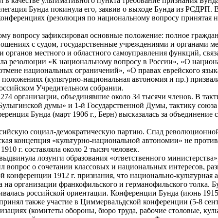
л в качестве ультимативного пункта требование признания Бунд
елегация Бунда покинула его, заявив о выходе Бунда из РСДРП
 конференциях (резолюция по национальному вопросу принятая на
ому вопросу зафиксировал основные положение: полное гражданс
ношениях с судом, государственные учреждениями и органами ме
 и органов местного и областного самоуправления функций, связ
ла резолюции «К национальному вопросу в России», «О национ
отмене национальных ограничений», «О правах еврейского язы
 положениях (культурно-национальная автономия и пр.) призвала
оссийском Учредительном собрании.
274 организации, объединявшие около 34 тысячи членов. В такт
улыгинской думы» и 1-й Государственной Думы, тактику союза 
ференция Бунда (март 1906 г., Берн) высказалась за объединени
ссийскую социал-демократическую партию. Спад революционной
ская концепция «культурно-национальной автономии» не проти
910 г. составляла около 2 тысяч человек.
) выдвинула лозунги образования «ответственного министерства»
л вопрос о сочетании классовых и национальных интересов, раз
й конференции 1912 г. признания, что национально-культурная
а на организации франкофильского и германофильского толка. 
валась российской ориентации. Конференции Бунда (июнь 1915 г
 принял также участие в Циммервальдской конференции (5-8 сент
низациях (комитеты обороны, бюро труда, рабочие столовые, ку