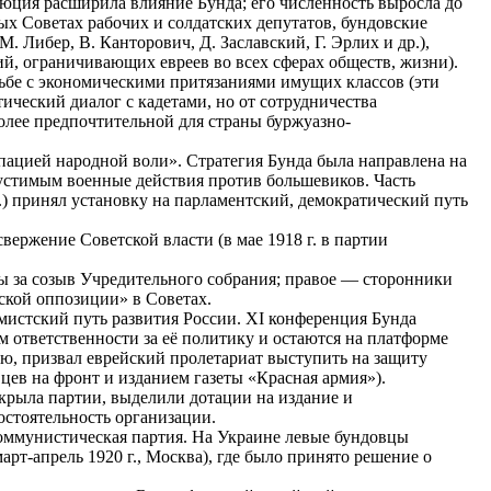
люция расширила влияние Бунда; его численность выросла до
х Советах рабочих и солдатских депутатов, бундовские
Либер, В. Канторович, Д. Заславский, Г. Эрлих и др.),
ий, ограничивающих евреев во всех сферах обществ, жизни).
ьбе с экономическими притязаниями имущих классов (эти
ический диалог с кадетами, но от сотрудничества
более предпочтительной для страны буржуазно-
пацией народной воли». Стратегия Бунда была направлена на
пустимым военные действия против большевиков. Часть
 г.) принял установку на парламентский, демократический путь
 свержение Советской власти (в мае 1918 г. в партии
ьбы за созыв Учредительного собрания; правое — сторонники
ской оппозиции» в Советах.
истский путь развития России. XI конференция Бунда
ом ответственности за её политику и остаются на платформе
ю, призвал еврейский пролетариат выступить на защиту
цев на фронт и изданием газеты «Красная армия»).
крыла партии, выделили дотации на издание и
остоятельность организации.
оммунистическая партия. На Украине левые бундовцы
рт-апрель 1920 г., Москва), где было принято решение о