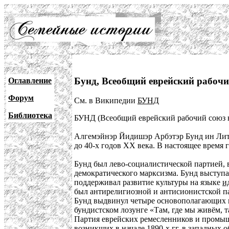
Бунд, Всеобщий еврейский рабочи
Оглавление
Форум
См. в Википедии
БУНД
Библиотека
БУНД (Всеобщий еврейский рабочий союз в
Алгемэйнэр Йидишэр Арбэтэр Бунд ин Литэ,
до 40-х годов XX века. В настоящее время
Бунд был лево-социалистической партией, 
демократического марксизма. Бунд выступа
поддерживал развитие культуры на языке
и
был антирелигиозной и антисионистской п
Бунд выдвинул четыре основополагающих п
бундистском лозунге «Там, где мы живём, т
Партия еврейских ремесленников и промышл
возникших в начале 1890-х гг. в западных 