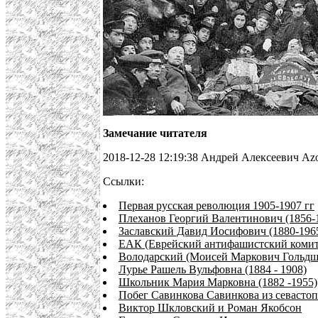
Замечание читателя
2018-12-28 12:19:38 Андрей Алексеевич Azo
Ссылки:
Первая русская революция 1905-1907 гг
Плеханов Георгий Валентинович (1856-
Заславский Давид Иосифович (1880-196
ЕАК (Еврейский антифашистский комит
Володарский (Моисей Маркович Гольдшт
Лурье Рашель Вульфовна (1884 - 1908)
Школьник Мария Марковна (1882 -1955)
Побег Савинкова Савинкова из севастоп
Виктор Шкловский и Роман Якобсон