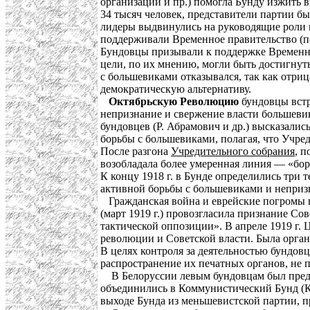
организации и пр.) помогла Бунду изжить 
34 тысяч человек, представители партии б
лидеры выдвинулись на руководящие роли в
поддерживали Временное правительство (по
Бундовцы призывали к поддержке Временно
цели, по их мнению, могли быть достигнут
с большевиками отказывался, так как отри
демократическую альтернативу.
Октябрьскую Революцию
бундовцы встр
непризнание и свержение власти большевик
бундовцев (Р. Абрамович и др.) высказалис
борьбы с большевиками, полагая, что Учред
После разгона
Учредительного собрания
, 
возобладала более умеренная линия — «бор
К концу 1918 г. в Бунде определились три 
активной борьбы с большевиками и неприз
Гражданская война и еврейские погромы п
(март 1919 г.) провозгласила признание Со
тактической оппозиции». В апреле 1919 г.
революции и Советской власти. Была орган
В целях контроля за деятельностью бундов
распространение их печатных органов, не 
В Белоруссии левым бундовцам был предос
объединились в Коммунистический Бунд (Ком
выходе Бунда из меньшевистской партии, 