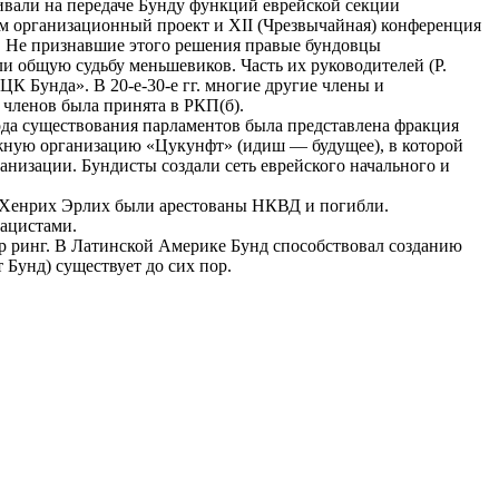
али на передаче Бунду функций еврейской секции
 организационный проект и XII (Чрезвычайная) конференция
. Не признавшие этого решения правые бундовцы
ли общую судьбу меньшевиков. Часть их руководителей (Р.
ЦК Бунда». В 20-е-30-е гг. многие другие члены и
 членов была принята в РКП(б).
ода существования парламентов была представлена фракция
жную организацию «Цукунфт» (идиш — будущее), в которой
анизации. Бундисты создали сеть еврейского начального и
и Хенрих Эрлих были арестованы НКВД и погибли.
нацистами.
р ринг. В Латинской Америке Бунд способствовал созданию
 Бунд) существует до сих пор.