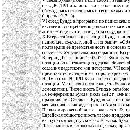
V съезд Бунда (июнь-июль 1903 г.) выдвину
съезд РСДРП отклонил это требование, и д
обсуждалась и уточнялась на его съездах и
(апрель 1917 г.)).
VI съезд Бунда в программе по национальн
населения употребления родного языка в с
автономия (изъятие из ведения государства
Х Всероссийская конференция Бунда приня
национально-культурной автономии», «Об 
подтвердив её преемственность в основных
еврейском Учредительном собрании и Всер
В период Революции 1905-07 гг. Бунд имел 
позиции большевиков (поддержал бойкот «Б
создания кадетского министерства. VII кон
представителем еврейского пролетариата».
На IV съезде РСДРП Бунд вошёл в общеро
позиции. Меньшевики считали, что бундов
демократии). Численность Бунда к октябрю 1
IX конференция Бунда (июль 1912 г., Вена
празднования Субботы. Бунд вновь постави
меньшевиков-ликвидаторов на Августовско
Первая мировая война
вызвала раскол Бунд
Еврейская общественность твёрдо придержи
выступать в защиту своего отечества. Бунд
Деятельность в легальных обществах, орга