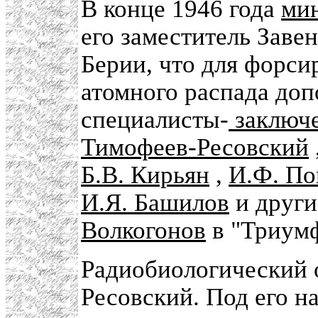
В конце 1946 года
ми
его заместитель Заве
Берии, что для форси
атомного распада до
специалисты-
заключ
Тимофеев-Ресовский
Б.В. Кирьян
,
И.Ф. По
И.Я. Башилов
и други
Волкогонов
в "Триумф
Радиобиологический о
Ресовский. Под его н