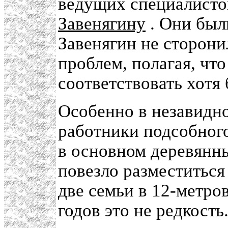
ведущих специалисто
Завенягину
. Они был
Завенягин не сторони
проблем, полагая, чт
соответствовать хот
Особенно в незавидн
работники подсобного
в основном деревянны
повезло разместиться
две семьи в 12-метро
годов это не редкост