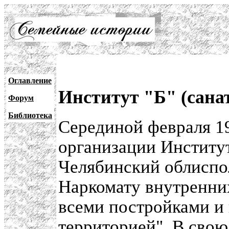
Оглавление
Институт "Б" (сан
Форум
Библиотека
Серединой февраля 19
организации Институ
Челябинский облиспол
Наркомату внутренних
всеми постройками и
территорией". В свою