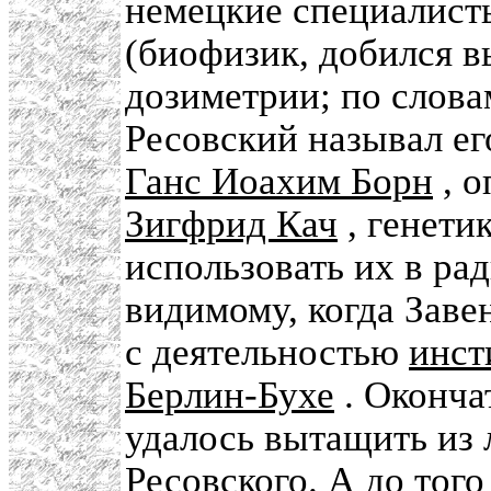
немецкие специалист
(биофизик, добился в
дозиметрии; по слова
Ресовский называл е
Ганс Иоахим Борн
, о
Зигфрид Кач
, генети
использовать их в ра
видимому, когда Заве
с деятельностью
инст
Берлин-Бухе
. Оконча
удалось вытащить из 
Ресовского. А до тог