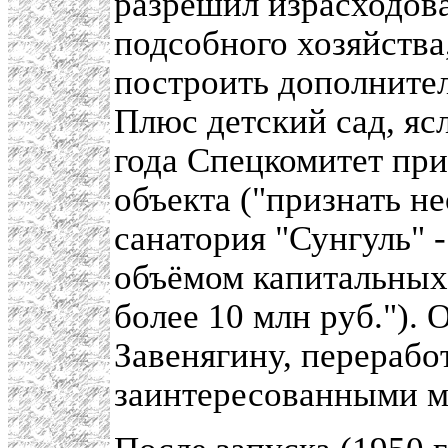
разрешил израсходова
подсобного хозяйства,
построить дополнител
Плюс детский сад, ясл
года Спецкомитет пр
объекта ("признать н
санатория "Сунгуль" -
объёмом капитальных 
более 10 млн руб."). О
Завенягину, переработ
заинтересованными м