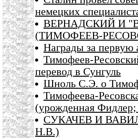
немецких специалист
ВЕРНАДСКИЙ И "
(ТИМОФЕЕВ-РЕСОВС
Награды за первую
Тимофеев-Ресовский
перевод в Сунгуль
Шноль С.Э. о Тимоф
Тимофеева-Ресовск
(урожденная Фидлер;
СУКАЧЕВ И ВАВИ
Н.В.)