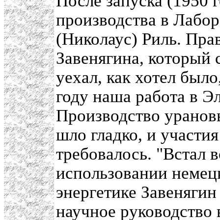
После запуска (1950 
производства в Лабор
(Николаус) Риль. Прав
Завенягина, который 
уехал, как хотел был
году наша работа в Э
Производство уранов
шло гладко, и участия
требовалось. "Встал 
использовании немец
энергетике Завенягин
научное руководство 