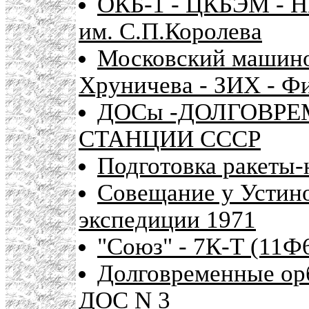
ОКБ-1 - ЦКБЭМ - Н
им. С.П.Королева
Московский машино
Хруничева - ЗИХ - Ф
ДОСы -ДОЛГОВР
СТАНЦИИ СССР
Подготовка ракеты-
Совещание у Устин
экспедиции 1971
"Союз" - 7К-Т (11Ф
Долговременные ор
ДОС N 3