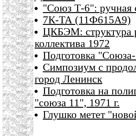
"Союз Т-6": ручная
7К-ТА (11Ф615А9)
ЦКБЭМ: структура р
коллектива 1972
Подготовка "Союза-
Симпозиум с продо
город Ленинск
Подготовка на поли
"союза 11", 1971 г.
Глушко метет "ново