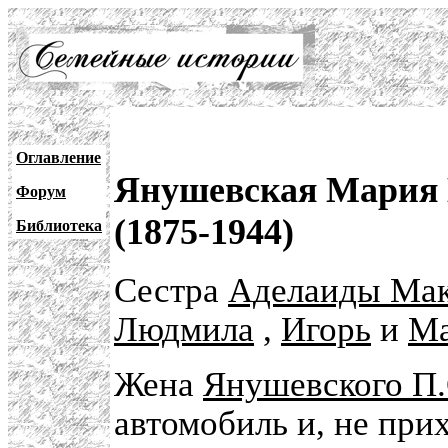
Оглавление
Янушевская Мария 
Форум
(1875-1944)
Библиотека
Сестра
Аделаиды Мак
Людмила
,
Игорь
и
Ма
Жена
Янушевского П.
автомобиль и, не прих