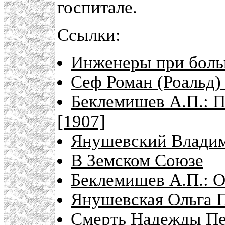
госпитале.
Ссылки:
Инженеры при боль
Сеф Роман (Роальд)
Беклемишев А.П.: П
[1907]
Янушевский Влади
В Земском Союзе
Беклемишев А.П.: О
Янушевская Ольга 
Смерть Надежды Пе