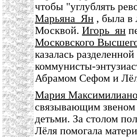
чтобы "углублять ре
Марьяна_Ян
, была в
Москвой.
Игорь_ян
пе
Московского Высшег
казалась разделенной
коммунисты-энтузиас
Абрамом Сефом и Лёл
Мария Максимилиано
связывающим звеном 
детьми. За столом по
Лёля помогала матери