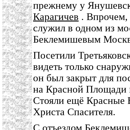
прежнему у Янушевск
Карагичев
. Впрочем,
служил в одном из мо
Беклемишевым Москв
Посетили Третьяковс
видеть только снаруж
он был закрыт для по
на Красной Площади и
Стояли ещё Красные 
Христа Спасителя.
С отъездом Беклемиш