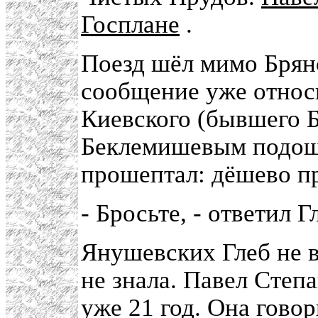
Госплане
.
Поезд шёл мимо Брян
сообщение уже относ
Киевского (бывшего Б
Беклемишевым подош
прошептал: дёшево п
- Бросьте, - ответил 
Янушевских Глеб не в
не знала. Павел Степ
уже 21 год. Она говор