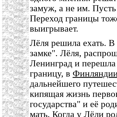
замуж, а не им. Пусть
Переход границы тоже 
выигрывает.
Лёля решила ехать. В
замке". Лёля, распро
Ленинград и перешла
границу, в
Финлянди
дальнейшего путешес
кипящая жизнь первог
государства" и её ро
мать. Когда у Лёли р