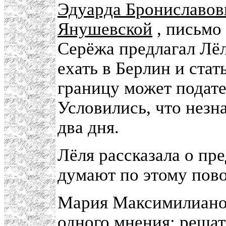
Эдуарда Брониславов
Янушевской
, письмо
Серёжа предлагал Лёл
ехать в Берлин и стат
границу может подате
Условились, что незн
два дня.
Лёля рассказала о пр
думают по этому пов
Мария Максимилиано
одного мнения: решат