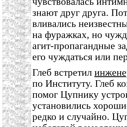
чувствовалась интимн
знают друг друга. Пот
вливались неизвестн
на фуражках, но чуж
агит-пропагандные з
его чуждаться или пе
Глеб встретил
инжене
по Институту. Глеб ко
помог Цупнику устрои
установились хороши
редко и случайно. Цу