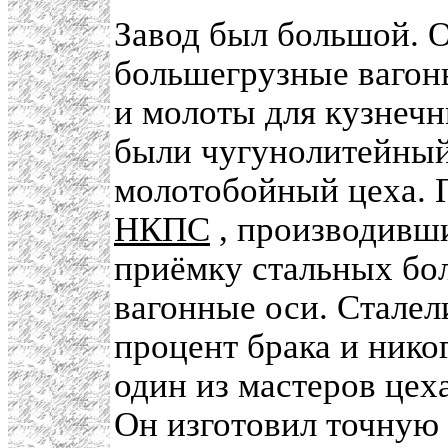
Завод был большой. О
большегрузные вагон
и молоты для кузнечн
были чугунолитейный
молотобойный цеха. П
НКПС
, производивш
приёмку стальных бо
вагонные оси. Стале
процент брака и нико
один из мастеров цех
Он изготовил точную