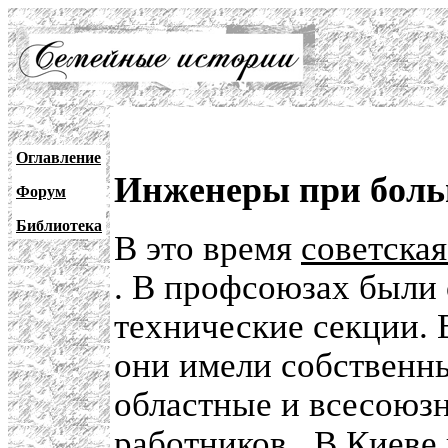
Оглавление
Инженеры при бол
Форум
Библиотека
В это время
советска
. В профсоюзах были
технические секции.
они имели собственн
областные и всесоюз
работников
. В Киеве