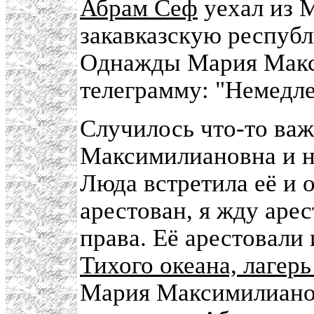
Абрам Сеф
уехал из 
закавказскую республ
Однажды Мария Макс
телеграмму: "Немедле
Случилось что-то важ
Максимилиановна и н
Люда встретила её и 
арестован, я жду арес
права. Её арестовали
Тихого океана, лагер
Мария Максимилианов