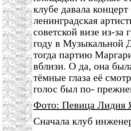
клубе давала концерт
ленинградская артис
советской визе из-за 
году в Музыкальной Д
тогда партию Маргари
вблизи. О да, она бы
тёмные глаза её смот
голос был по- прежне
Фото: Певица Лидия 
Сначала клуб инжене