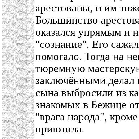
арестованы, и им тож
Большинство арестов
оказался упрямым и н
"сознание". Его сажал
помогало. Тогда на не
тюремную мастерскую
заключёнными делал в
сына выбросили из к
знакомых в Бежице от
"врага народа", кроме
приютила.