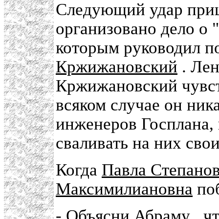
Следующий удар приш
организовано дело о "
которым руководил 
Кржижановский
. Лен
Кржижановский чувств
всяком случае он ник
инженеров Госплана,
сваливать на них сво
Когда
Павла Степано
Максимилиановна
по
- Объясни
Абраму
, ч