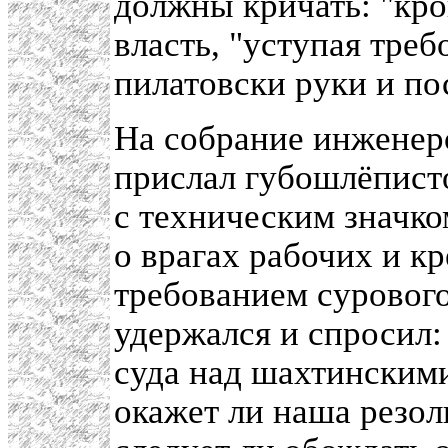
должны кричать: "кров
власть, "уступая треб
пилатовски руки и по
На собрание инженеро
прислал губошлёписто
с техническим значко
о врагах рабочих и к
требованием сурового
удержался и спросил: 
суда над шахтинским
окажет ли наша резол