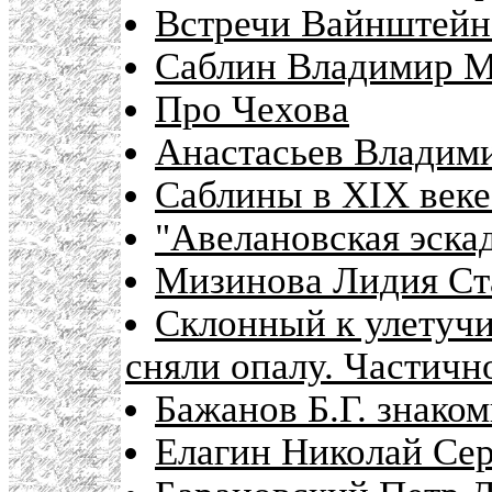
Встречи Вайнштейна
Саблин Владимир М
Про Чехова
Анастасьев Владим
Саблины в XIX веке
"Авелановская эска
Мизинова Лидия Ста
Склонный к улетучи
сняли опалу. Частичн
Бажанов Б.Г. знако
Елагин Николай Сер