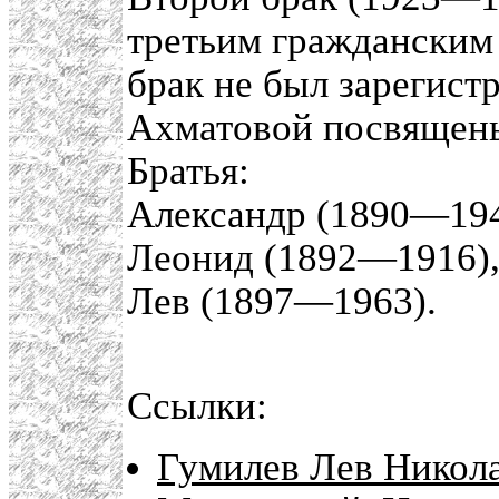
третьим граждански
брак не был зарегист
Ахматовой посвящены
Братья:
Александр (1890—194
Леонид (1892—1916)
Лев (1897—1963).
Ссылки:
Гумилев Лев Никола