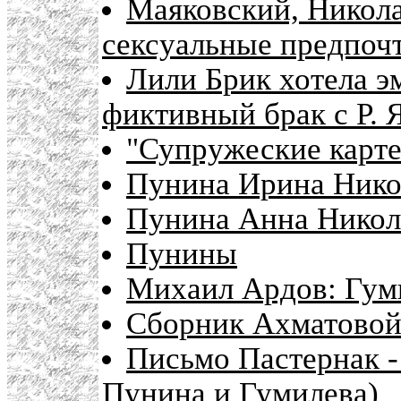
Маяковский, Никола
сексуальные предпоч
Лили Брик хотела э
фиктивный брак с Р. 
"Супружеские карте
Пунина Ирина Нико
Пунина Анна Никол
Пунины
Михаил Ардов: Гум
Сборник Ахматовой
Письмо Пастернак -
Пунина и Гумилева)