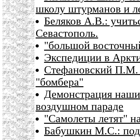
школу штурманов и л
Беляков А.В.: учить
Севастополь.
"большой восточный
Экспедиции в Аркти
Стефановский П.М. 
"бомбера"
Демонстрация наши
воздушном параде
"Самолеты летят" н
Бабушкин М.С.: под