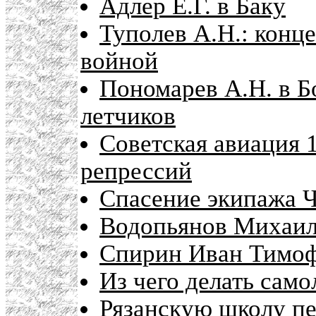
Адлер Е.Г. в Баку
Туполев А.Н.: конц
войной
Пономарев А.Н. в Б
летчиков
Советская авиация 1
репрессий
Спасение экипажа Ч
Водопьянов Михаил
Спирин Иван Тимо
Из чего делать само
Рязанскую школу п