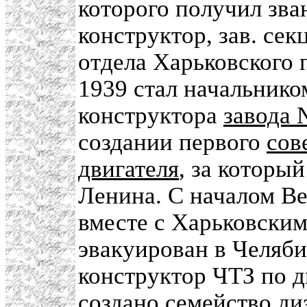
которого получил зва
конструктор, зав. се
отдела Харьковского 
1939 стал начальнико
конструктора
завода 
создании первого
сов
двигателя
, за которы
Ленина. С началом В
вместе с Харьковски
эвакуирован в Челяби
конструктор ЧТЗ по д
создано семейство
ди