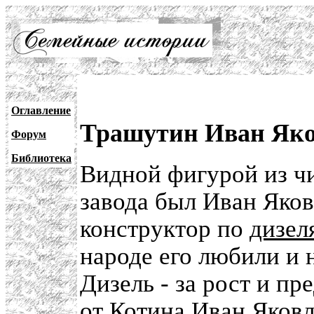
Оглавление
Трашутин Иван Яков
Форум
Библиотека
Видной фигурой из ч
завода был Иван Яко
конструктор по
дизел
народе его любили и
Дизель - за рост и п
от
Котина
Иван Яковл