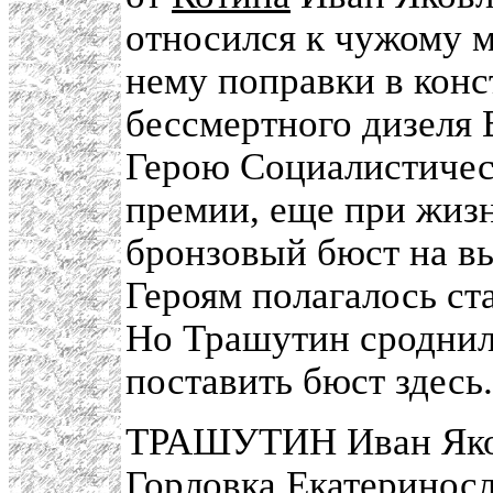
относился к чужому м
нему поправки в кон
бессмертного дизеля 
Герою Социалистичес
премии, еще при жизн
бронзовый бюст на в
Героям полагалось ст
Но Трашутин сроднил
поставить бюст здесь.
ТРАШУТИН Иван Яковл
Горловка Екатеринос