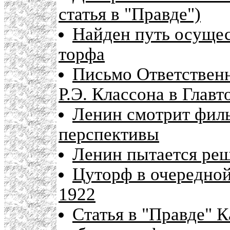
статья в "Правде")
Найден путь осуще
торфа
Письмо Ответствен
Р.Э. Классона в Главт
Ленин смотрит филь
перспективы
Ленин пытается ре
Цуторф в очередной
1922
Статья в "Правде" К