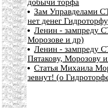
добычи торфа
Зам Управделами СТ
нет денег Гидроторфу
Ленин - зампреду С
Морозове и др)
Ленин - зампреду С
Пятакову, Морозову и
Статья Михаила Мор
зевнут! (о Гидроторф