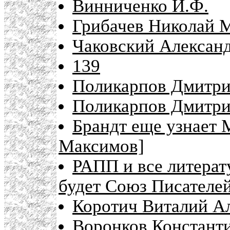
Винниченко И.Ф.
Грибачев Николай М
Чаковский Александ
139
Поликарпов Дмитри
Поликарпов Дмитри
Брандт еще узнает 
Максимов]
РАПП и все литерат
будет Союз Писателе
Коротич Виталий Ал
Воронков Констант