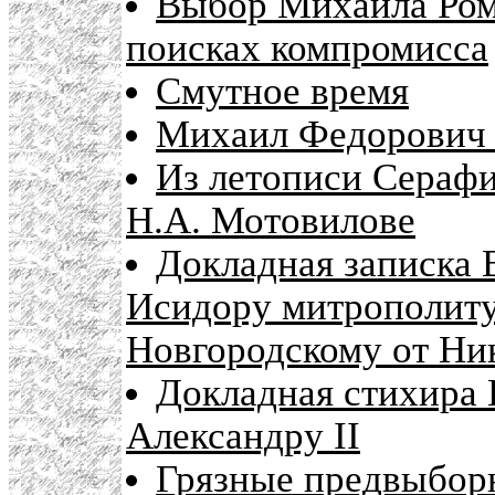
Выбор Михаила Ром
поисках компромисса
Смутное время
Михаил Федорович "
Из летописи Сераф
Н.А. Мотовилове
Докладная записка
Исидору митрополиту
Новгородскому от Ни
Докладная стихира 
Александру II
Грязные предвыбор