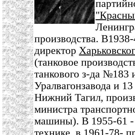
партийно
"Красны
Ленингра
производства. В1938-
директор
Харьковског
(танковое производств
танкового з-да №183 
Уралвагонзавода и 13
Нижний Тагил, произ
министра транспортн
машины). В 1955-61 -
технике, в 1961-78- п