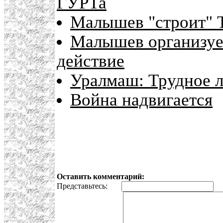
ГУРТа
Малышев "строит" 
Малышев организует
действие
Уралмаш: Трудное л
Война надвигается
Оставить комментарий:
Представьтесь:
E