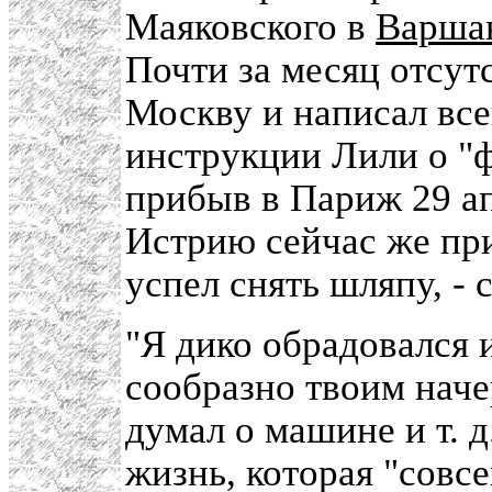
Маяковского в
Варша
Почти за месяц отсут
Москву и написал все
инструкции Лили о "ф
прибыв в Париж 29 ап
Истрию сейчас же при
успел снять шляпу, - 
"Я дико обрадовался
сообразно твоим наче
думал о машине и т. д.
жизнь, которая "совс