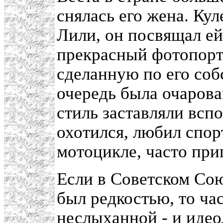
снялась его жена. Ку
Лили, он посвящал ей
прекрасный фотопортр
сделанную по его соб
очередь была очаров
стиль заставляли всп
охотился, любил спор
мотоцикле, часто при
Если в Советском Со
был редкостью, то ча
неслыханной - и иде