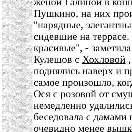
женой Галиной в кон
Пушкино, на них прои
"нарядные, элегантн
сидевшие на террасе
красивые", - заметил
Кулешов с
Хохловой
,
поднялись наверх и п
самое произошло, ко
Ося с розовой от сму
немедленно удалилис
беседовала с дамами 
очевидно менее вышк