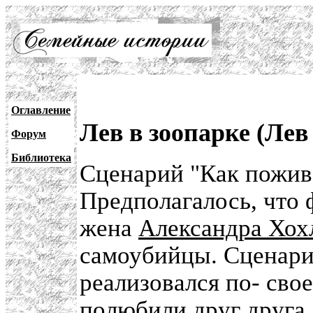
Оглавление
Лев в зоопарке (Ле
Форум
Библиотека
Сценарий "Как пожива
Предполагалось, что
жена
Александра Хох
самоубийцы. Сценари
реализовался по- сво
полюбили друг друга,