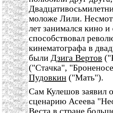
Двадцативосьмилетни
моложе Лили. Несмотр
лет занимался кино и 
способствовал револ
кинематографа в двад
были
Дзига Вертов
("
("Стачка", "Броненос
Пудовкин
("Мать").
Сам Кулешов заявил о
сценарию Асеева "Не
Веста в стране больше