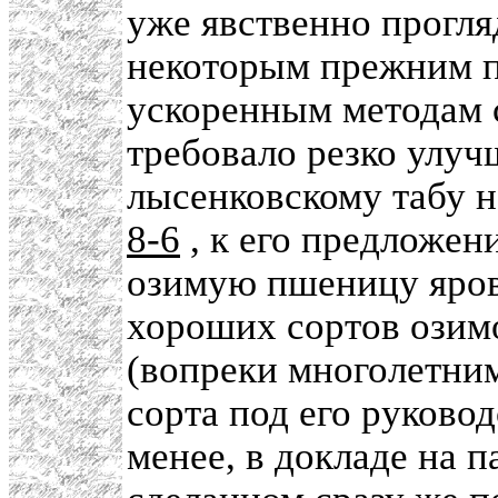
уже явственно прогл
некоторым прежним п
ускоренным методам 
требовало резко улуч
лысенковскому табу 
8-6
, к его предложен
озимую пшеницу ярово
хороших сортов озим
(вопреки многолетним
сорта под его руково
менее, в докладе на