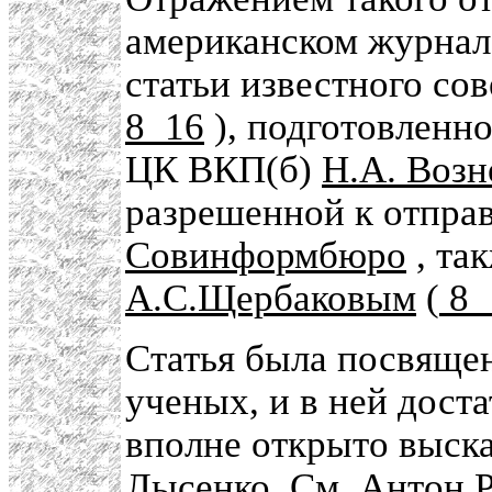
американском журнале
статьи известного со
8_16
), подготовленн
ЦК ВКП(б)
Н.А. Возн
разрешенной к отпра
Совинформбюро
, та
А.С.Щербаковым
(
8_
Статья была посвяще
ученых, и в ней доста
вполне открыто выска
Лысенко. См.
Антон 