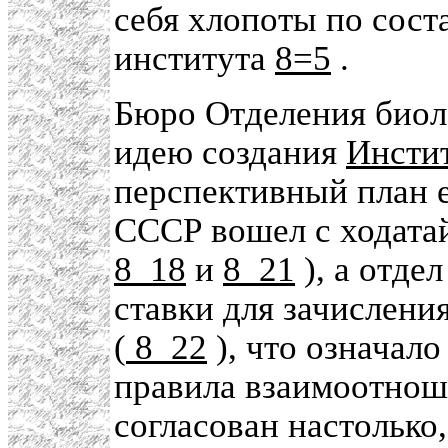
себя хлопоты по сос
института
8=5
.
Бюро Отделения биол
идею создания
Инстит
перспективный план 
СССР вошел с ходата
8_18
и
8_21
), а отде
ставки для зачислени
(
8_22
), что означало
правила взаимоотноше
согласован настолько