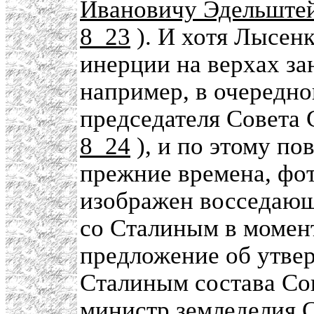
Ивановичу Эдельште
8_23
). И хотя Лысен
инерции на верхах за
например, в очередно
председателя Совета
8_24
), и по этому по
прежние времена, фо
изображен восседающ
со Сталиным в момент
предложение об утве
Сталиным состава Со
министр земледелия