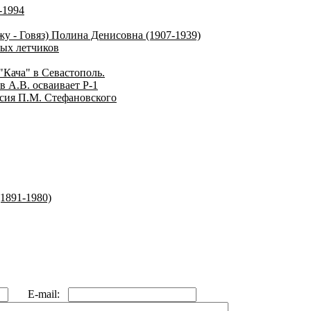
-1994
жу - Говяз) Полина Денисовна (1907-1939)
ых летчиков
"Кача" в Севастополь.
 А.В. осваивает Р-1
ссия П.М. Стефановского
1891-1980)
E-mail: