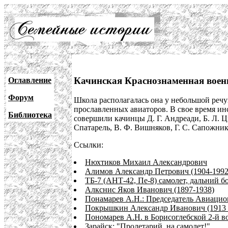
Качинская Краснознаменная воен
Оглавление
Форум
Школа располагалась она у небольшой речу
прославленных авиаторов. В свое время и
Библиотека
совершили качинцы Д. Г. Андреади, Б. Л. 
Спатарель, В. Ф. Вишняков, Г. С. Сапожник
Ссылки:
Нюхтиков Михаил Александрович
Алимов Александр Петрович (1904-1992
ТБ-7 (АНТ-42, Пе-8) самолет, дальний 
Алкснис Яков Иванович (1897-1938)
Понамарев А.Н.: Председатель Авиацио
Покрышкин Александр Иванович (1913 -
Пономарев А.Н. в Борисоглебской 2-й в
Зарайск: "Пролетарий, на самолет!"