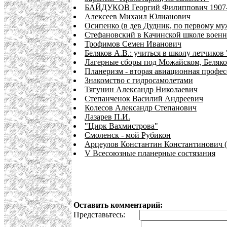
БАЙДУКОВ Георгий Филиппович 1907
Алексеев Михаил Юлианович
Осипенко (в дев Дудник, по первому му
Стефановский в Качинской школе военн
Трофимов Семен Иванович
Беляков А.В.: учиться в школу летчиков 
Лагерные сборы под Можайском, Беляков
Планеризм - вторая авиационная профе
Знакомство с гидросамолетами
Тягунин Александр Николаевич
Степанченок Василий Андреевич
Колесов Александр Степанович
Лазарев П.И.
"Цирк Вахмистрова"
Смоленск - мой Рубикон
Арцеулов Константин Константинович (
V Всесоюзные планерные состязания
Оставить комментарий:
Представьтесь: