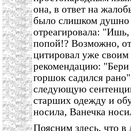
она, в ответ на жалоб
было слишком душно 
отреагировала: "Ишь
попой!? Возможно, от
цитировал уже своим
рекомендацию: "Бери 
горшок садился рано"
следующую сентенцию
старших одежду и обу
носила, Ванечка носил
Поясним здесь, что в