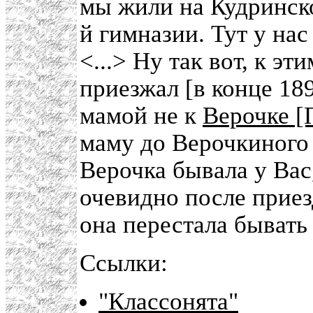
мы жили на Кудринско
й гимназии. Тут у нас
<...> Ну так вот, к 
приезжал [в конце 189
мамой не к
Верочке [
маму до Верочкиного 
Верочка бывала у Вас,
очевидно после приез
она перестала бывать
Ссылки:
"Классонята"