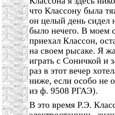
Классона я здесь нико
что Классону была тя
он целый день сидел н
было нечего. В моем с
приехал Классон, ост
на своем рысаке. Я жа
играть с Соничкой и з
раз в этот вечер хоте
ниже, если особо не 
из ф. 9508 РГАЭ).
В это время Р.Э. Кла
электростанции
, знач