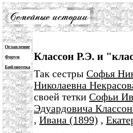
Оглавление
Классон Р.Э. и "кла
Форум
Библиотека
Так сестры
Софья Ни
Николаевна Некрасов
своей тетки
Софьи И
Эдуардовича Классон
,
Ивана (1899)
,
Екате