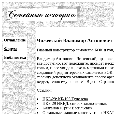
Чижевский Владимир Антонович
Оглавление
Форум
Главный конструктор
самолетов БОК
и
гон
Библиотека
Владимир Антонович Чижевский, правоверн
все доступно, вот подождите, пройдет неск
голым, и все увидели, сколь мерзкими и 
создавший ряд интересных самолетов БОК 
таблицу денежного эквивалента своего аре
верует, тепло ему на свете". В день Страшн
Ссылки:
ЦКБ-29: КБ-103 Туполева
ЦКБ-29 НКВД: список заключенных
Калганов Юрий Васильевич
Остальные главные конструкторы НКАП