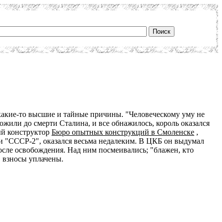
акие-то высшие и тайные причины. "Человеческому уму не
ожили до смерти Сталина, и все обнажилось, король оказался
ый конструктор
Бюро опытных конструкций в Смоленске
,
и "СССР-2", оказался весьма недалеким. В ЦКБ он выдумал
осле освобождения. Над ним посмеивались; "блажен, кто
, взносы уплачены.