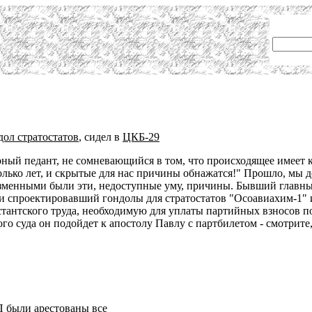
дол стратостатов
, сидел в
ЦКБ-29
ый педант, не сомневающийся в том, что происходящее имеет к
олько лет, и скрытые для нас причины обнажатся!" Прошло, мы д
низменными были эти, недоступные уму, причины. Бывший главн
и спроектировавший гондолы для стратостатов "Осоавиахим-1" 
стантского труда, необходимую для уплаты партийных взносов п
ого суда он подойдет к апостолу Павлу с партбилетом - смотрите
 были арестованы все