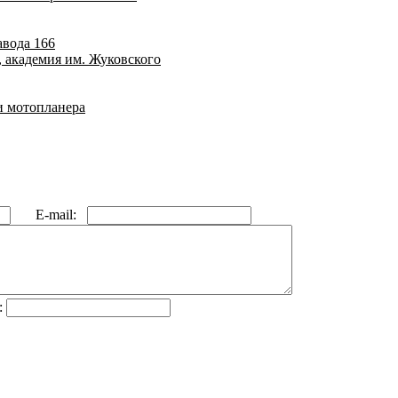
авода 166
, академия им. Жуковского
и мотопланера
E-mail:
: