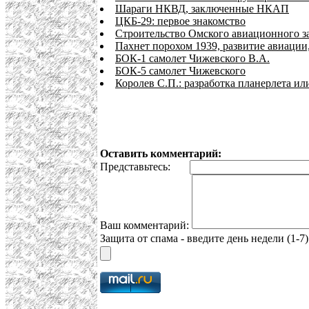
Шараги НКВД, заключенные НКАП
ЦКБ-29: первое знакомство
Строительство Омского авиационного з
Пахнет порохом 1939, развитие авиации
БОК-1 самолет Чижевского В.А.
БОК-5 самолет Чижевского
Королев С.П.: разработка планерлета ил
Оставить комментарий:
Представьтесь:
Ваш комментарий:
Защита от спама - введите день недели (1-7)