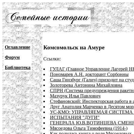
Комсомольск на Амуре
Оглавление
Форум
Ссылки:
Библиотека
ГУЛАГ (Главное Управление Лагерей 
Пономарев А.Н. докторант Сорбонны
Саша Гинзбург (Галич) приходит на сту
Золоторева Антонина Михайловна
СПРН (Система предупреждения ракетн
Мазурук Илья Павлович
Стефановский: Инспекторская работа в 
Друг Анатолия Марченко в Десятом мор
УС-КМО: УПРАВЛЯЕМАЯ СИСТЕМА 
ИСПЫТАНИЯ "ДУГИ"
ГЕНЕРАЛА Ю.В.ВОТИНЦЕВА СМЕНЯ
Мясоедова Ольга Тимофеевна (1914-)
Как родилась книга о роде Мясоедовых