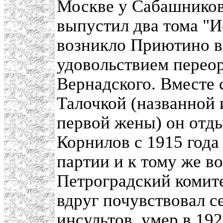
Москве у Сабашнико
выпустил два тома "И
возникло Приютино в
удовольствием переор
Вернадского. Вместе 
Талочкой (названной 
первой жены) он отды
Корнилов с 1915 года
партии и к тому же в
Петроградский комит
вдруг почувствовал с
инсультов, умер в 192