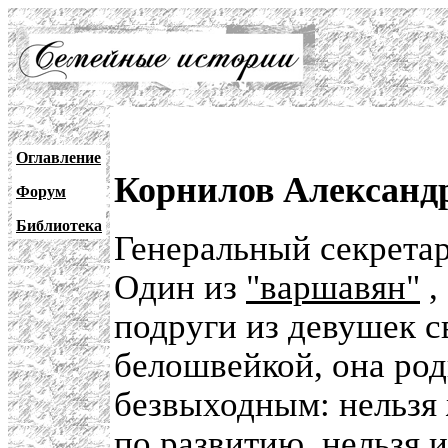
Оглавление
Корнилов Александ
Форум
Библиотека
Генеральный секрета
Один из
"варшавян"
,
подруги из девушек с
белошвейкой, она род
безвыходным: нельзя
по развитию, нельзя и