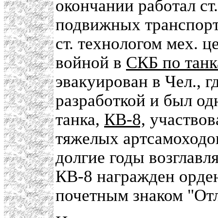
окончании работал ст.
подвижных транспорт
ст. технологом мех. 
войной в
СКБ по танк
эвакуирован в Чел., г
разработкой и был од
танка,
КВ-8,
участвова
тяжелых артсамоход
долгие годы возглавл
КВ-8 награжден орден
почетным знаком "Отл