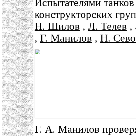
Испытателями танков
конструкторских гру
Н. Шилов
,
Л. Телев
,
,
Г. Манилов
,
Н. Сево
Г. А. Манилов провер