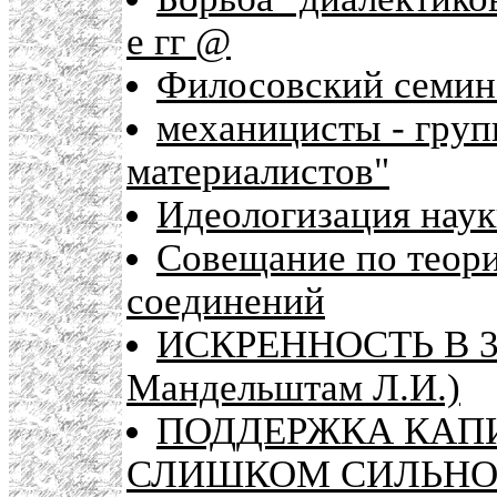
е гг @
Филосовский семи
механицисты - груп
материалистов"
Идеологизация наук
Совещание по теор
соединений
ИСКРЕННОСТЬ В 37
Мандельштам Л.И.)
ПОДДЕРЖКА КАП
СЛИШКОМ СИЛЬН