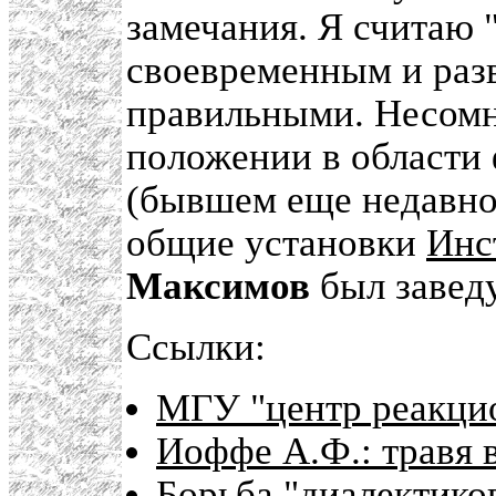
замечания. Я считаю 
своевременным и раз
правильными. Несомн
положении в области
(бывшем еще недавно
общие установки
Инс
Максимов
был завед
Ссылки:
МГУ "центр реакци
Иоффе А.Ф.: травя в
Борьба "диалектико