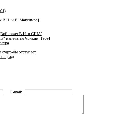
01)
ч В.Н. и В. Максимов]
 [Войнович В.Н. в США]
ях" напечатан Чонкин, 1969]
еатра
 будто-бы отступает
я надежд
E-mail: