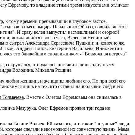
егу Ефремову, то владение этими тремя искусствами отличает
р, к тому времени пребывавший в глубоком застое.
 сыграв в пьесе рыцаря Печального Образа, совпадавшего с
нтина". И сразу вслед выпустил насмешливый и озорной
ин и, дождавшийся своего часа, Вячеслав Невинный.
льно сыграл Александра Сергеевича Пушкин; и, конечно же,
 Мягков, Андрей Попов, Екатерина Васильева, Иннокентий
влялся его ближайшим сподвижником - "Возможная встреча"
а, сокрушался, что удалось поставить лишь одну пьесу
сандра Володина, Михаила Рощина.
вич любил женщин, и женщины любили его. Но при всей его
ановимся лишь на тех, кто оставил наибольший след в его
 Толмачева
. Вместе с Олегом Ефремовым она снималась в
вловича Мазурука, Олег Ефремов прожил три года не
ежала Галине Волчек. Ей казалось, что такие "штучные" люди,
ей, которые сделали невозможной их совместную жизнь. Мама
ств она даже резала себе вены. Спустя какое-то время, выйдя