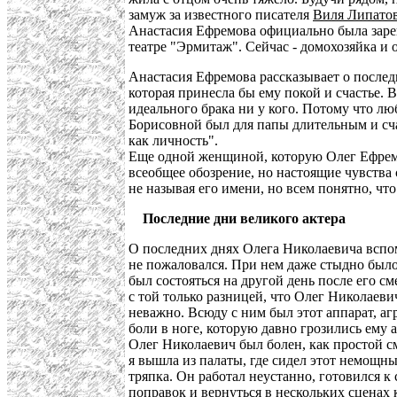
замуж за известного писателя
Виля Липато
Анастасия Ефремова официально была зарег
театре "Эрмитаж". Сейчас - домохозяйка и 
Анастасия Ефремова рассказывает о после
которая принесла бы ему покой и счастье. 
идеального брака ни у кого. Потому что лю
Борисовной был для папы длительным и сча
как личность".
Еще одной женщиной, которую Олег Ефремо
всеобщее обозрение, но настоящие чувства
не называя его имени, но всем понятно, чт
Последние дни великого актера
О последних днях Олега Николаевича вспом
не пожаловался. При нем даже стыдно было
был состояться на другой день после его см
с той только разницей, что Олег Николаев
неважно. Всюду с ним был этот аппарат, а
боли в ноге, которую давно грозились ему 
Олег Николаевич был болен, как простой см
я вышла из палаты, где сидел этот немощны
тряпка. Он работал неустанно, готовился к 
поправок и вернуться в нескольких сценах к