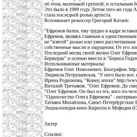
об этом, маленькой группой, и остальным 
Это было в 1999 году. Летом того же года 
стала последней ролью артиста.
Вспоминает режиссер Григорий Катаев:
"Ефремов болен, ему трудно в кадре встават
Ефремов, являясь главным и единственным 
не "взятой" ролью или умно рассчитанным 
собственные мысли и ощущения. От его лиц
Последний месяц своей жизни Олег Ефремо
Бержерак" и осенью ввести в "Бориса Годун
Использованные материалы:
Ефремов Олег Николаевич. Биография. http:
Людмила Петрушевская, "У него было все. не 
Ирина Родионова, "Конец эпохи" http://www
Виталий Третьяков, "Олег Ефремов. До смер
"Олег Ефремов. Он был из тех, кого по-чело
"Одиночество Олега Ефремова" - интервью 
Татьяна Михайлова, Санкт-Петербургские Ве
Энциклопедия кино Кирилла и Мефодия (
Актер
Ссылки: