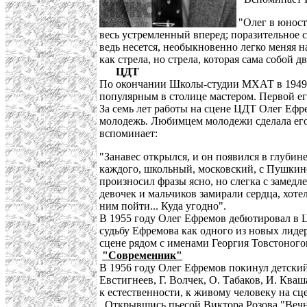
"Олег в юност
весь устремленный вперед; поразительное с
ведь несется, необыкновенно легко меняя на
как стрела, но стрела, которая сама собой 
ЦДТ
По окончании Школы-студии МХАТ в 1949
популярным в столице мастером. Первой ег
За семь лет работы на сцене ЦДТ Олег Ефре
молодежь. Любимцем молодежи сделала его 
вспоминает:
"Занавес открылся, и он появился в глубин
каждого, школьный, московский, с Пушкинс
произносил фразы ясно, но слегка с замедле
девочек и мальчиков замирали сердца, хотел
ним пойти... Куда угодно".
В 1955 году Олег Ефремов дебютировал в 
судьбу Ефремова как одного из новых лиде
сцене рядом с именами Георгия Товстоног
"Современник"
В 1956 году Олег Ефремов покинул детски
Евстигнеев, Г. Волчек, О. Табаков, И. Ква
к естественности, к живому человеку на с
Открывшись пьесой Виктора Розова "Вечно