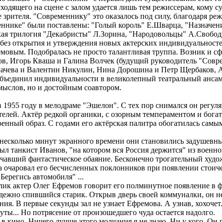
ходящего на сцене с залом удается лишь тем режиссерам, кому с
 зрителя. "Современнику" это оказалось под силу, благодаря р
ннике" были поставлены: "Голый король" Е.Шварца, "Назначени
кая трилогия "Декабристы" Л.Зорина, "Народовольцы" А.Свобо
без открытия и утверждения новых актерских индивидуальносте
мовым. Подобралась не просто талантливая труппа. Возник и 
в, Игорь Кваша и Галина Волчек (будущий руководитель "Соврем
мачева и Валентин Никулин, Нина Дорошина и Петр Щербаков, А
и объединил индивидуальности в великолепный театральный ансам
мыслов, но и достойным соавтором.
 1955 году в мелодраме "Эшелон". С тех пор снимался он регуля
елей. Актёр редкой органики, с озорным темпераментом и богат
оенный образ. С годами его актёрская палитра обогатилась самы
 несколько минут экранного времени они становились задушевн
ыл танкист Иванов, "на котором вся Россия держится" из воен
чавший фантастическое обаяние. Бесконечно трогательный худо
ва очаровал его бесчисленных поклонников при появлении стоич
Берегись автомобиля" ...
велик актер Олег Ефремов говорит его полминутное появление в 
адежно спившийся старик. Открыв дверь своей коммуналки, он н
ения. В первые секунды зал не узнает Ефремова. А узнав, хохоче
ты... Но потрясение от произошедшего чуда остается надолго.
в кино. Ничего лучше этого молчания я не знаю. Ни у кого. Он 