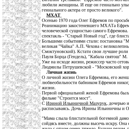
любили женщины. И еще он гениально улыба
гениального актера от просто великого".
МХАТ
Осенью 1970 года Олег Ефремов по просьбе
Реанимацию закостеневшего МХАТа Ефремов 
человеческой сущностью самого Ефремова.
спектакль - "Старый Новый год", где блис
Большими событиями стали: постановка "Ме
великая "Чайка" А.П. Чехова с великолепн
Смоктуновский). Кстати свои лучшие роли
Пауля Борца (Гендель), "Кабала святош" М. 
Уже на исходе жизни, режиссер часто сетов
Людмилы Петрушевской - "Московский хор
Личная жизнь
О личной жизни Олега Ефремова, его женщ
любвеобильности бабником Ефремов никогда
жизни.
Первой официальной женой Ефремова была 
фильме "Строится мост".
С
Ириной Ильиничной Мазурук
, дочерью 
расписываясь. Дочь Ирины Ильиничны и 
"Мама слыла блистательной богемной дамой
сойдясь вместе, должны высечь искру. Она
жила с отцом очень тяжело. Будучи рядом, 