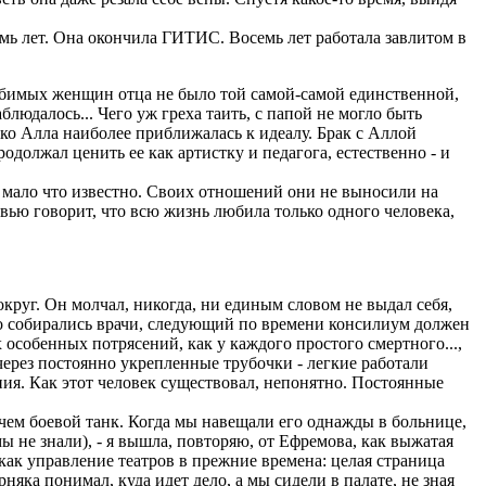
мь лет. Она окончила ГИТИС. Восемь лет работала завлитом в
юбимых женщин отца не было той самой-самой единственной,
людалось... Чего уж греха таить, с папой не могло быть
ько Алла наиболее приближалась к идеалу. Брак с Аллой
олжал ценить ее как артистку и педагога, естественно - и
мало что известно. Своих отношений они не выносили на
вью говорит, что всю жизнь любила только одного человека,
круг. Он молчал, никогда, ни единым словом не выдал себя,
рно собирались врачи, следующий по времени консилиум должен
х особенных потрясений, как у каждого простого смертного...,
ерез постоянно укрепленные трубочки - легкие работали
ия. Как этот человек существовал, непонятно. Постоянные
 чем боевой танк. Когда мы навещали его однажды в больнице,
ы не знали), - я вышла, повторяю, от Ефремова, как выжатая
 как управление театров в прежние времена: целая страница
няка понимал, куда идет дело, а мы сидели в палате, не зная