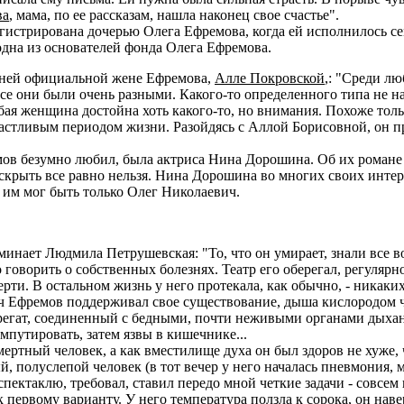
ва
, мама, по ее рассказам, нашла наконец свое счастье".
истрирована дочерью Олега Ефремова, когда ей исполнилось се
одна из основателей фонда Олега Ефремова.
дней официальной жене Ефремова,
Алле Покровской
,: "Среди л
Все они были очень разными. Какого-то определенного типа не наб
бая женщина достойна хоть какого-то, но внимания. Похоже тол
стливым периодом жизни. Разойдясь с Аллой Борисовной, он прод
в безумно любил, была актриса Нина Дорошина. Об их романе 
 скрыть все равно нельзя. Нина Дорошина во многих своих интер
о им мог быть только Олег Николаевич.
инает Людмила Петрушевская: "То, что он умирает, знали все во
 говорить о собственных болезнях. Театр его оберегал, регуля
ерти. В остальном жизнь у него протекала, как обычно, - никаки
ич Ефремов поддерживал свое существование, дыша кислородом ч
грегат, соединенный с бедными, почти неживыми органами дыхан
ампутировать, затем язвы в кишечнике...
ертный человек, а как вместилище духа он был здоров не хуже,
й, полуслепой человек (в тот вечер у него началась пневмония, м
спектаклю, требовал, ставил передо мной четкие задачи - совсем
 первому варианту. У него температура ползла к сорока, он навер