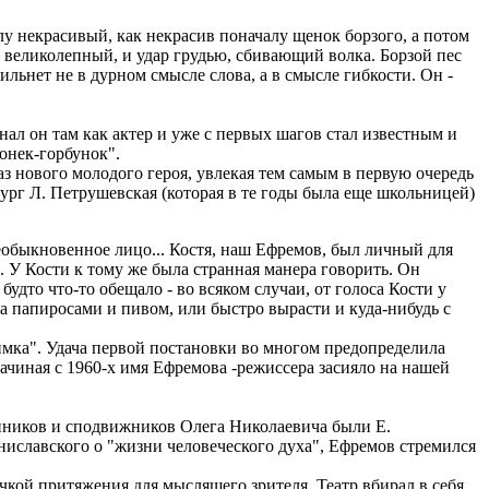
лу некрасивый, как некрасив поначалу щенок борзого, а потом
- великолепный, и удар грудью, сбивающий волка. Борзой пес
хильнет не в дурном смысле слова, а в смысле гибкости. Он -
нал он там как актер и уже с первых шагов стал известным и
Конек-горбунок".
аз нового молодого героя, увлекая тем самым в первую очередь
ург Л. Петрушевская (которая в те годы была еще школьницей)
необыкновенное лицо... Костя, наш Ефремов, был личный для
 У Кости к тому же была странная манера говорить. Он
будто что-то обещало - во всяком случаи, от голоса Кости у
 за папиросами и пивом, или быстро вырасти и куда-нибудь с
мка". Удача первой постановки во многом предопределила
ачиная с 1960-х имя Ефремова -режиссера засияло на нашей
нников и сподвижников Олега Николаевича были Е.
аниславского о "жизни человеческого духа", Ефремов стремился
кой притяжения для мыслящего зрителя. Театр вбирал в себя