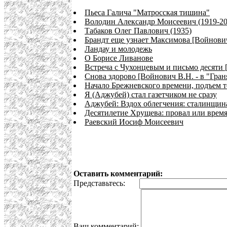
Пьеса Галича "Матросская тишина"
Володин Александр Моисеевич (1919-20
Табаков Олег Павлович (1935)
Брандт еще узнает Максимова [Войнови
Ландау и молодежь
О Борисе Ливанове
Встреча с Чухонцевым и письмо десяти
Снова здорово [Войнович В.Н. - в "Гран
Начало Брежневского времени, подъем т
Я (Аджубей) стал газетчиком не сразу
Аджубей: Вздох облегчения: сталинщина
Десятилетие Хрущева: провал или врем
Раевский Иосиф Моисеевич
Оставить комментарий:
Представьтесь:
Ваш комментарий: