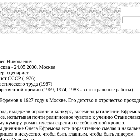
г Николаевич
сква - 24.05.2000, Москва
ер, сценарист
ист СССР (1976)
стического труда (1987)
арственной премии (1969, 1974, 1983 - за театральные работы)
Ефремов в 1927 году в Москве. Его детство и отрочество проход
ода, выдержав огромный конкурс, восемнадцатилетний Ефремов 
се, испытывая почти религиозное чувство к учению Станиславск
му кумиру, романтически скрепив ее собственной кровью.
м дневнике Олега Ефремова есть поразительно смелая и нахальн
ришел в искусство, чтобы быть главным, чтобы быть лидером.
Инна Соловьева: