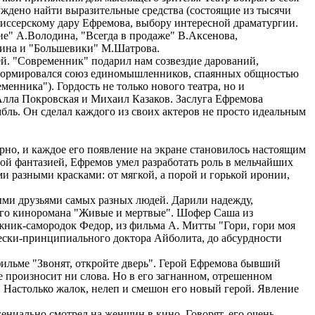
уждено найти выразительные средства (состоящие из тысячи
ежиссерскому дару Ефремова, выбору интересной драматургии.
е" А.Володина, "Всегда в продаже" В.Аксенова,
дина и "Большевики" М.Шатрова.
й. "Современник" подарил нам созвездие дарований,
сформировался союз единомышленников, спаянных общностью
енника"). Гордость не только нового театра, но и
лла Покровская и Михаил Казаков. Заслуга Ефремова
бль. Он сделал каждого из своих актеров не просто идеальным
рно, и каждое его появление на экране становилось настоящим
ой фантазией, Ефремов умел разработать роль в мельчайших
ми разными красками: от мягкой, а порой и горькой иронии,
ыми друзьями самых разных людей. Дарили надежду,
ного киноромана "Живые и мертвые". Шофер Саша из
жник-самородок Федор, из фильма А. Митты "Гори, гори моя
ески-принципиального доктора Айболита, до абсурдности
фильме "Звонят, откройте дверь". Герой Ефремова бывший
е произносит ни слова. Но в его загнанном, отрешенном
т. Настолько жалок, нелеп и смешон его новый герой. Явление
гениально смотрел на женщин в кино. Говорят, его очень