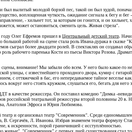
и был вылитый молодой борзой пес, такой он был худой, понача
ущество, воплощенная чуткость, ожидание сигнала к бегу и бег 
правление, - хильнет тот, за которым он гонится, и он хильнет, 
движется, может остановиться, сменить цель. Живая стрела".
 году Олег Ефремов пришел в
Центральный детский театр
. Начи
о большой работой на сцене стала роль Ивана-дурака в сказке "
мов сыграл более двадцати ролей. В спектаклях он создавал обр
роль рабочего паренька Кости из пьесы Виктора Розова. Драмат
е сцены, внимание! Мы забыли обо всем. У него было какое-то 
кой улицы, с известнейшего проходного двора, кумир с гитарой.
нием, с оттяжечкой в бас, его непередаваемое тайное веселье как 
ось вокруг него стоять кружком, слушаться его, бегать для него
ЦДТ в качестве режиссера. Он поставил комедию "Димка -невиди
ров российской театральной режиссуры второй половины 20 в. Н
ова, Анатолия Эфроса и Юрия Любимова.
й театр и организовал театр "Современник". Среди единомышле
ша, В. Сергачёв, Л. Иванова. Избрав знаменем театра формулу Ст
цене, к искренности, порой граничившей с исступлённостью.
 живые", "Современник" с первых дней существования стал точ