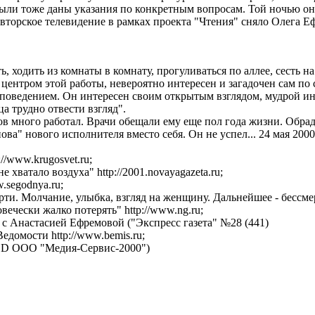
были тоже даны указания по конкретным вопросам. Той ночью он 
Авторское телевидение в рамках проекта "Чтения" сняло Олега Е
ь, ходить из комнаты в комнату, прогуливаться по аллее, сесть н
центром этой работы, невероятно интересен и загадочен сам по
поведением. Он интересен своим открытым взглядом, мудрой ин
а трудно отвести взгляд".
в много работал. Врачи обещали ему еще пол года жизни. Обра
ова" нового исполнителя вместо себя. Он не успел... 24 мая 200
//www.krugosvet.ru;
хватало воздуха" http://2001.novayagazeta.ru;
.segodnya.ru;
ти. Молчание, улыбка, взгляд на женщину. Дальнейшее - бессмерт
вечески жалко потерять" http://www.ng.ru;
с Анастасией Ефремовой ("Экспресс газета" №28 (441)
домости http://www.bemis.ru;
CD ООО "Медия-Сервис-2000")