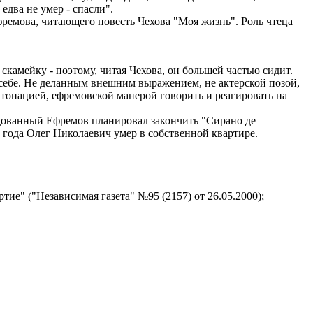
едва не умер - спасли".
фремова, читающего повесть Чехова "Моя жизнь". Роль чтеца
а скамейку - поэтому, читая Чехова, он большей частью сидит.
 себе. Не деланным внешним выражением, не актерской позой,
тонацией, ефремовской манерой говорить и реагировать на
дованный Ефремов планировал закончить "Сирано де
0 года Олег Николаевич умер в собственной квартире.
ие" ("Независимая газета" №95 (2157) от 26.05.2000);