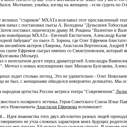
лся. Молчание, улыбка, взгляд на женщину - если судить по Ол
 великих "стариков" МХАТа возглавил этот прославленный теат
начал с постановки пьесы А. Володина "Дульсинея Тобосская",
 Затем поставил лирическую драму М. Рощина "Валентин и Вале
тали новобранцы МХАТа - Евгений Евстигнеев, Александр Каляг
дной бабушки" по пьесе Л. Зорина, где Олег Ефремов блистате
ым ансамблем актеров (Лаврова, Анастасия Вертинская, Андрей
 на сцене Ефремов сыграл именно со Смоктуновским, который я
Булгакова (Мольер).
ал о неоплатном долге перед драматургией Александра Вампилов
". Мечтал о новых воплощениях пьес Михаила Булгакова, Алек
инах ходит столько легенд. Это не удивительно - Олег Николае
 не был, с женщинами обходился невероятно деликатно. Мы ост
народная артистка России актриса театра "Современник"
Лилия
известного полярного летчика, Героя Советского Союза Ильи Па
Олега Николаевича
Анастасия Ефремова
вспоминает:
... Идея знакомства этих двух абсолютно разных людей принадл
 совершенно не учла сложных характеров моих будущих родител
писала ему письма. Ей нужна была сильная страсть. В порыве чув