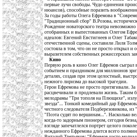
первые лучи свободы. Чудо единения проис
нюансов), способные поразить воображение
За годы работы Олега Ефремова в "Совреме
"Традиционный сбор" В.Розова, историчес
Рождение новаторского театра невозможно 
отобранных и выпестованных Олегом Ефре
идеалов: Евгений Евстигнеев и Олег Табако
отечественной сцены, составили Лиля Тол
состояла в том, что он не просто открыл 
выразителем собственных режиссерских за
Кино
Первую роль в кино Олег Ефремов сыграл в
событием и праздником для миллионов зрит
деталях, создав при этом целостный, выстр
нежного лиризма до высокой трагедии.
Герои Ефремова не просто притягивали. За
расцвечивали и продлевали жизнь. Таким б
мелодрамы "Три тополя на Плющихе", излу
звезда"... Тонкий комедийный дар Ефремо
честного следователя Подберезовикова, из "
"Поэта судят по вершинам...". Насколько 
когда-то задорным пионером, сегодня безн
взгляде запечатлелся портрет целого покол
нежданного Ефремова длится всего полмину
Виталий Третьяков: "Ефремов часто молчал 