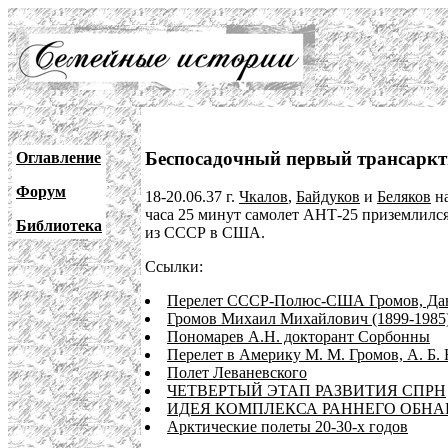
Беспосадочный первый трансаркт
Оглавление
Форум
18-20.06.37 г.
Чкалов
,
Байдуков
и
Беляков
н
часа 25 минут самолет АНТ-25 приземлилс
Библиотека
из СССР в США.
Ссылки:
Перелет СССР-Полюс-США Громов, Дан
Громов Михаил Михайлович (1899-1985
Пономарев А.Н. докторант Сорбонны
Перелет в Америку М. М. Громов, А. Б.
Полет Леваневского
ЧЕТВЕРТЫЙ ЭТАП РАЗВИТИЯ СПРН
ИДЕЯ КОМПЛЕКСА РАННЕГО ОБНА
Арктические полеты 20-30-х годов