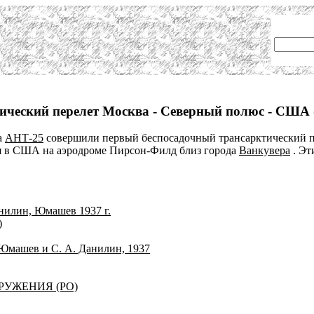
ический перелет Москва - Северный полюс - США 
а
АНТ-25
совершили первый беспосадочный трансарктический пе
я в США на аэродроме Пирсон-Филд близ города
Ванкувера
. Эт
илин, Юмашев 1937 г.
)
 Юмашев и С. А. Данилин, 1937
РУЖЕНИЯ (РО)