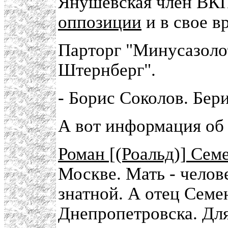
Янушевская член ВКП
оппозиции
и в свое в
Парторг "Минусазолот
Штернберг".
- Борис Соколов. Бер
А вот информация об 
Роман [(Роальд)] Сем
Москве. Мать - челов
знатной. А отец Семе
Днепропетровска. Для