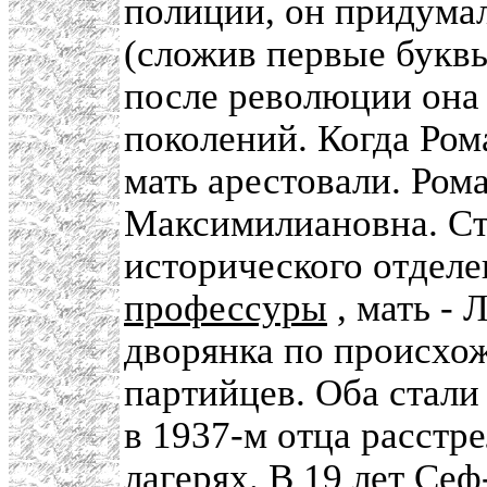
полиции, он придума
(сложив первые буквы
после революции она
поколений. Когда Рома
мать арестовали. Ром
Максимилиановна. С
исторического отдел
профессуры
, мать -
дворянка по происхо
партийцев. Оба стали
в 1937-м отца расстре
лагерях. В 19 лет С