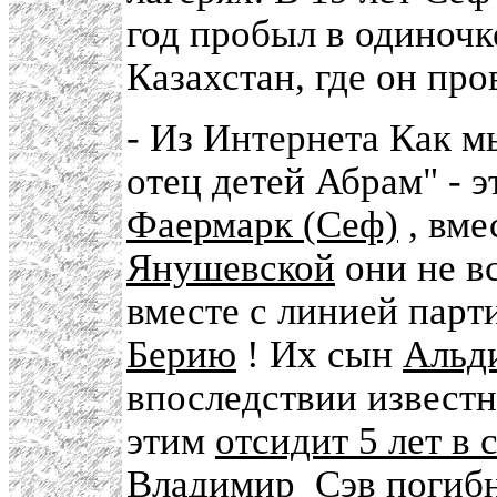
год пробыл в одиночк
Казахстан, где он про
- Из Интернета Как м
отец детей Абрам" - 
Фаермарк (Сеф)
, вме
Янушевской
они не вс
вместе с линией парти
Берию
! Их сын
Альд
впоследствии известн
этим
отсидит 5 лет в 
Владимир_Сэв
погибн