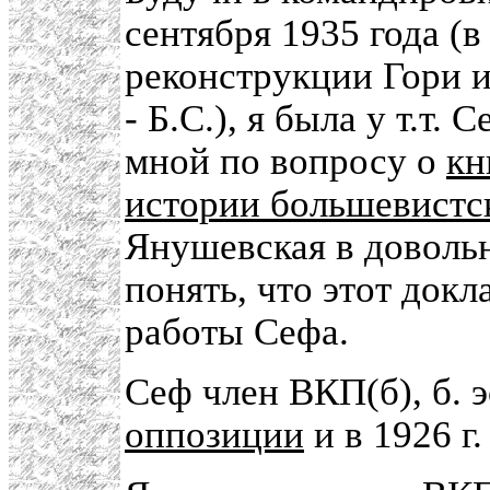
сентября 1935 года (в
реконструкции Гори и
- Б.С.), я была у т.т.
мной по вопросу о
кн
истории большевистск
Янушевская в доволь
понять, что этот докл
работы Сефа.
Сеф член ВКП(б), б. 
оппозиции
и в 1926 г