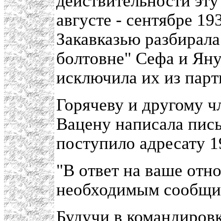
действительности эту
августе - сентябре 19
Закавказью разбирала
болтовне" Сефа и Яну
исключила их из парт
Горячеву и другому ч
Вацену написала пис
поступило адресату 1
"В ответ на ваше отно
необходимым сообщи
Будучи в командиров