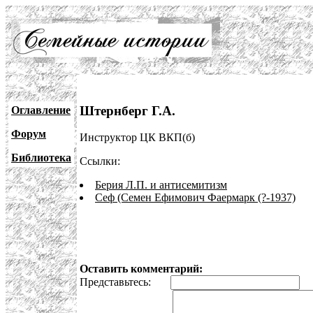
Штернберг Г.А.
Оглавление
Форум
Инструктор ЦК ВКП(б)
Библиотека
Ссылки:
Берия Л.П. и антисемитизм
Сеф (Семен Ефимович Фаермарк (?-1937)
Оставить комментарий:
Представьтесь:
E