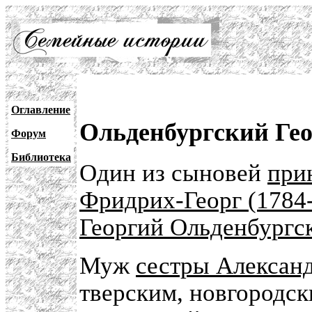
Оглавление
Ольденбургский Ге
Форум
Библиотека
Один из сыновей
при
Фридрих-Георг (1784
Георгий Ольденбургс
Муж
сестры Александ
тверским, новгородск