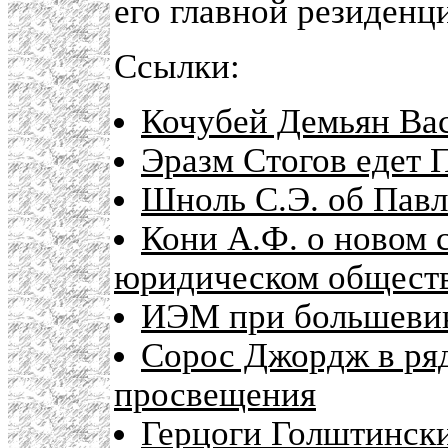
его главной резиденц
Ссылки:
Кочубей Демьян Вас
Эразм Стогов едет 
Шноль С.Э. об Павл
Кони А.Ф. о новом 
юридическом общест
ИЭМ при большеви
Сорос Джордж в ряд
просвещения
Герцоги Голштинск