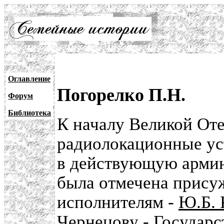
Оглавление
Погорелко П.Н.
Форум
Библиотека
К началу Великой От
радиолокационные уст
в действующую армию.
была отмечена прису
исполнителям -
Ю.Б. 
Чернецову
-
Государс