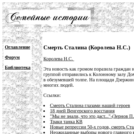
Смерть Сталина (Королева Н.С.)
Оглавление
Форум
Королева Н.С.
Библиотека
Эта новость как громом поразила граждан н
группой отправились к Колонному залу Дома
в обезумевшей толпе. На площади Дзержинс
многих людей.
Ссылки:
Смерть Сталина глазами наший героев
18 дней Венгерского восстания
"Мы не знали, что это даст..."-(Зернов 
Траки танка КВ
Новые репрессии 50-х годов, смерть Ст
Неожиданные выборы нового главного 