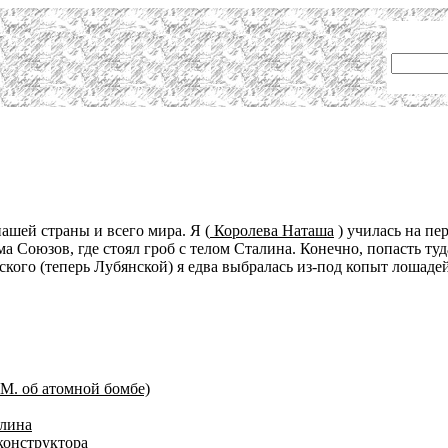
ашей страны и всего мира. Я (
Королева Наташа
) училась на пе
 Союзов, где стоял гроб с телом Сталина. Конечно, попасть туд
кого (теперь Лубянской) я едва выбралась из-под копыт лошадей
П.М. об атомной бомбе)
алина
конструктора