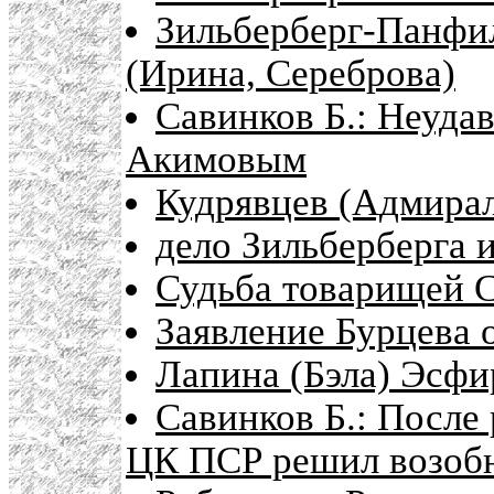
Зильберберг-Панфи
(Ирина, Сереброва)
Савинков Б.: Неуда
Акимовым
Кудрявцев (Адмира
дело Зильберберга 
Судьба товарищей С
Заявление Бурцева 
Лапина (Бэла) Эсфи
Савинков Б.: После
ЦК ПСР решил возобн