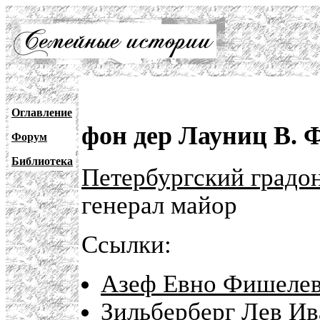
Оглавление
фон дер Лауниц В. Ф
Форум
Библиотека
Петербургский градо
генерал майор
Ссылки:
Азеф Евно Фишелеви
Зильберберг Лев Ив