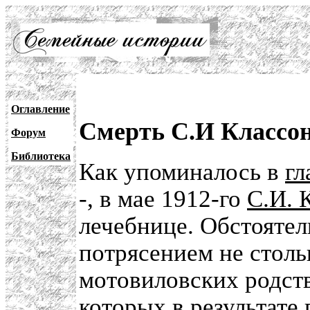
Оглавление
Смерть С.И Классон
Форум
Библиотека
Как упоминалось в
гл
-, в мае 1912-го
С.И. 
лечебнице. Обстоятел
потрясением не стольк
мотовиловских родств
которых в результате