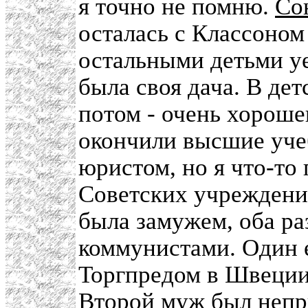
я точно не помню.
Со
осталась с Классоном 
остальными детьми уе
была своя дача. В де
потом - очень хорошен
окончили высшие уче
юристом, но я что-то
Советских учреждения
была замужем, оба ра
коммунистами. Один 
Торгпредом в Швеции,
Второй муж был непр