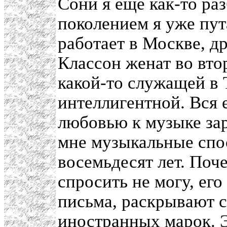
Сони я еще как-то ра
поколением я уже пу
работает в Москве, др
Классон женат во вто
какой-то служащей в 
интеллигентной. Вся 
любовью к музыке зар
мне музыкальные спос
восемьдесят лет. Поче
спросить не могу, его
письма, раскрывают ср
иностранных марок. Э