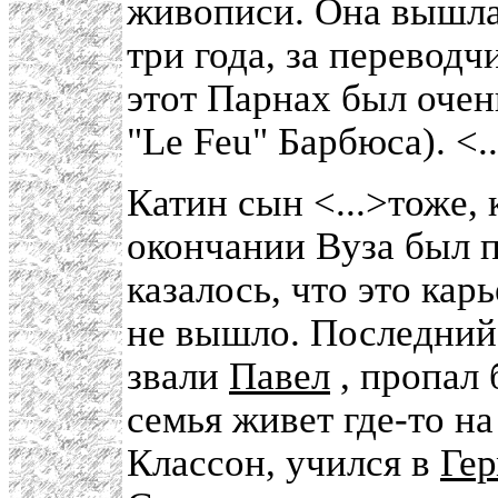
живописи. Она вышла 
три года, за переводч
этот Парнах был оче
"Le Feu" Барбюса). <..
Катин сын <...>тоже, 
окончании Вуза был п
казалось, что это карь
не вышло. Последний 
звали
Павел
, пропал 
семья живет где-то на
Классон, учился в
Ге