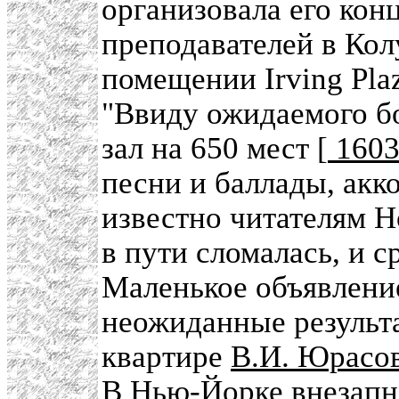
организовала его конц
преподавателей в Кол
помещении Irving Plaz
"Ввиду ожидаемого б
зал на 650 мест [
160
песни и баллады, акк
известно читателям Н
в пути сломалась, и 
Маленькое объявление
неожиданные результа
квартире
В.И. Юрасо
В Нью-Йорке внезапн