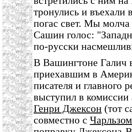
встретились с ним на
тронулись и въехали в
погас свет. Мы молча 
Сашин голос: "Западн
по-русски насмешлив
В Вашингтоне Галич 
приехавшим в Америку
писателя и главного 
выступил в комиссии 
Генри Джексон
(тот с
совместно с
Чарльзом
поправку Джексона-В