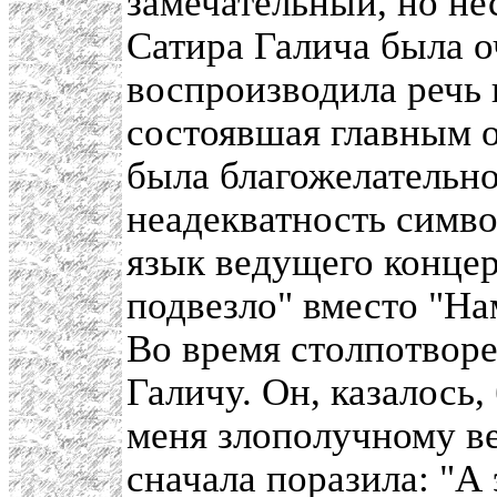
замечательный, но н
Сатира Галича была о
воспроизводила речь 
состоявшая главным о
была благожелательно
неадекватность симв
язык ведущего концер
подвезло" вместо "На
Во время столпотворе
Галичу. Он, казалось,
меня злополучному ве
сначала поразила: "А