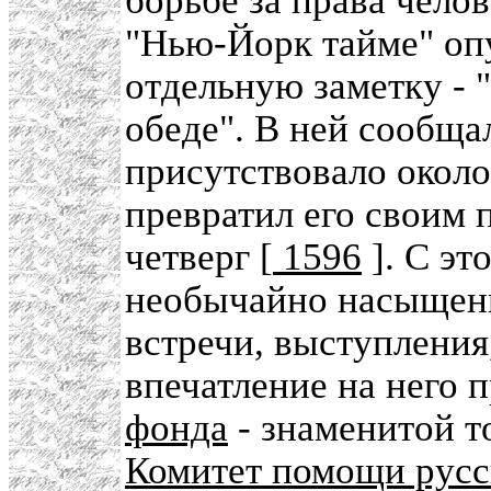
борьбе за права челов
"Нью-Йорк тайме" оп
отдельную заметку - 
обеде". В ней сообща
присутствовало около
превратил его своим 
четверг [
1596
]. С эт
необычайно насыщенн
встречи, выступлени
впечатление на него
фонда
- знаменитой т
Комитет помощи рус