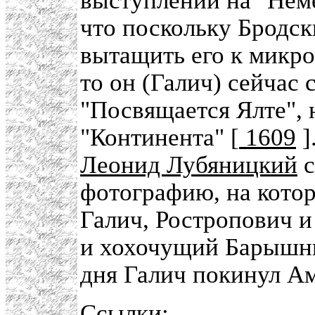
выступлении на "Неме
что поскольку Бродск
вытащить его к микро
то он (Галич) сейчас
"Посвящается Ялте",
"Континента" [
1609
]
Леонид Лубяницкий
с
фотографию, на кото
Галич, Ростропович 
и хохочущий Барышни
дня Галич покинул Ам
Ссылки: