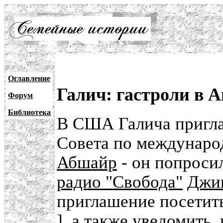
Оглавление
Галич: гастроли в 
Форум
Библиотека
В США Галича пригла
Совета по междунар
Абшайр
- он попроси
радио "Свобода"
Джи
приглашение посетить
], а также уведомить,