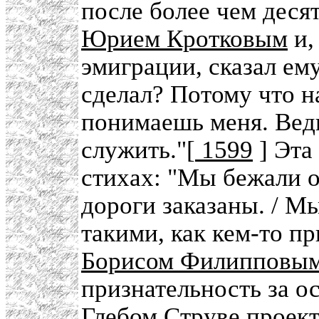
после более чем деся
Юрием Кротковым
и,
эмиграции, сказал ему
сделал? Потому что н
понимаешь меня. Ведь
служить."[
1599
] Эта
стихах: "Мы бежали о
дороги заказаны. / М
такими, как кем-то п
Борисом Филипповы
признательность за о
Глебом Струве
проект