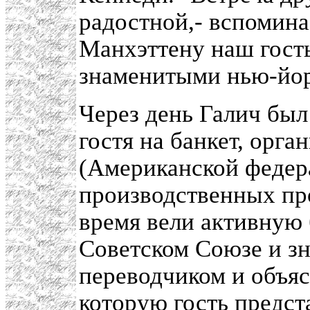
радостной,- вспомина
Манхэттену наш гость
знаменитыми нью-йор
Через день Галич был
гостя на банкет, орг
(Американской федер
производственных пр
время вели активную 
Советском Союзе и зн
переводчиком и объясн
которую гость предст