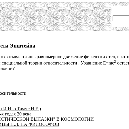
ости Энштейна
 охватывало лишь равномерное движение физических тел, в кото
2
ие специальной теории относительности . Уравнение Е=mс
остает
условий?
осительности
н И.Н. о Тамме И.Е.)
-х годах 20 века
ЛИСТИЧЕСКОЙ ВЫЛАЗКИ" В КОСМОЛОГИИ
ЦЫ П.Л. НА ФИЛОСОФОВ