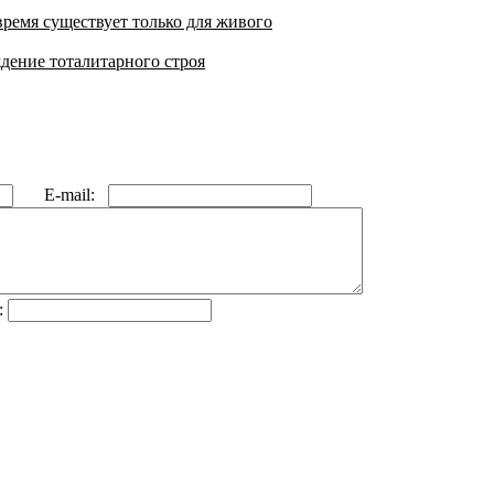
время существует только для живого
дение тоталитарного строя
E-mail:
: