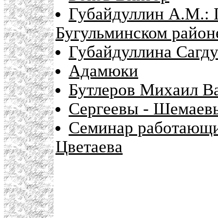
Губайдуллин А.М.: 
Бугульминском район
Губайдуллина Сагду
Адамюки
Бутлеров Михаил В
Сергеевы - Шемаев
Семинар работающи
Цветаева