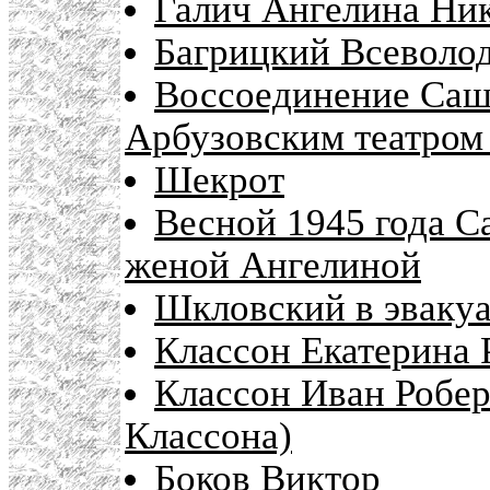
Галич Ангелина Ни
Багрицкий Всеволод
Воссоединение Сашы
Арбузовским театром
Шекрот
Весной 1945 года С
женой Ангелиной
Шкловский в эваку
Классон Екатерина 
Классон Иван Робе
Классона)
Боков Виктор